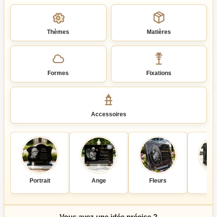
un
motif
:
Thèmes
Matières
Formes
Fixations
Accessoires
Portrait
Ange
Fleurs
Co
Vous avez une idée précise ?