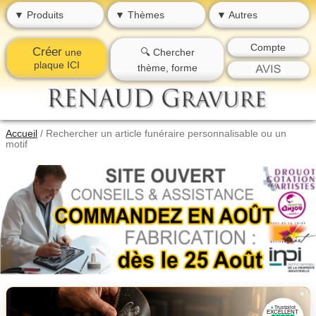
▼ Produits
▼ Thèmes
▼ Autres
Compte
Créer
une
🔍 Chercher
plaque ICI
thème, forme
Accueil
/
Rechercher un article funéraire personnalisable ou un
motif
★
★
★
★
Trustpilot
★
EXCELLENT
★