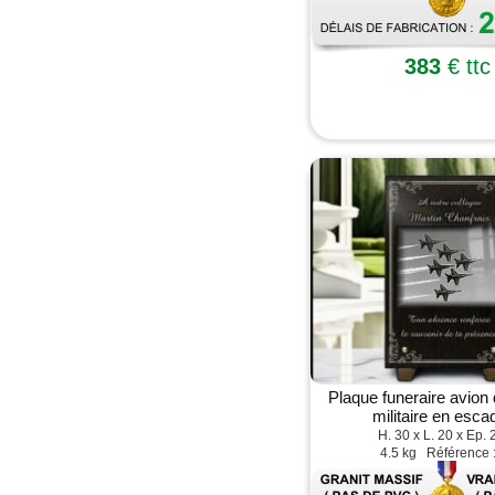
383
€ ttc
Plaque funeraire avion
militaire en escad
H. 30 x L. 20 x Ep. 
4.5 kg Référence 