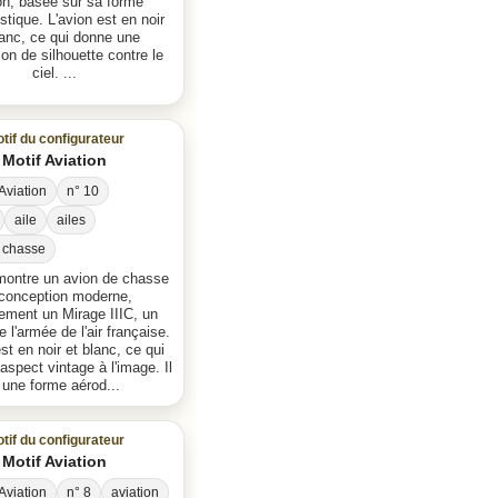
on, basée sur sa forme
stique. L'avion est en noir
lanc, ce qui donne une
on de silhouette contre le
ciel. ...
tif du configurateur
Motif Aviation
Aviation
n° 10
aile
ailes
 chasse
montre un avion de chasse
conception moderne,
ement un Mirage IIIC, un
 l'armée de l'air française.
st en noir et blanc, ce qui
aspect vintage à l'image. Il
 une forme aérod...
tif du configurateur
Motif Aviation
Aviation
n° 8
aviation