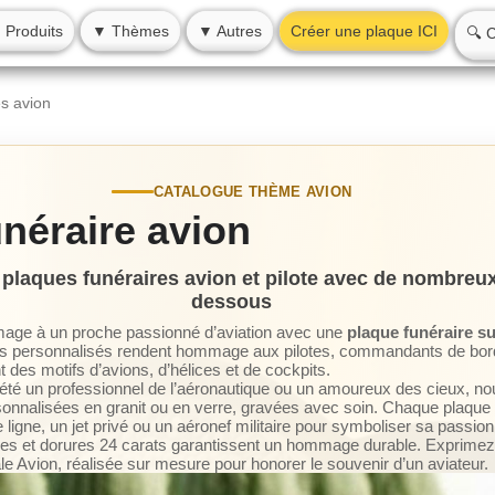
 Produits
▼ Thèmes
▼ Autres
Créer une plaque ICI
🔍 
es avion
CATALOGUE THÈME AVION
néraire avion
plaques funéraires avion et pilote avec de nombreux 
dessous
mage à un proche passionné d’aviation avec une
plaque funéraire su
s personnalisés rendent hommage aux pilotes, commandants de bord,
t des motifs d’avions, d’hélices et de cockpits.
t été un professionnel de l’aéronautique ou un amoureux des cieux, 
sonnalisées en granit ou en verre, gravées avec soin. Chaque plaque f
 ligne, un jet privé ou un aéronef militaire pour symboliser sa passion
les et dorures 24 carats garantissent un hommage durable. Exprimez
e Avion, réalisée sur mesure pour honorer le souvenir d’un aviateur.