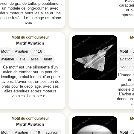
Falc
avion de grande taille, probablement
caractéri
un modèle de long-courrier, avec
et b
deux moteurs sous les ailes et une
impressi
longue fusée. Le fuselage est blanc
avec ...
Motif du configurateur
Mo
Motif Aviation
Motif
Aviation
n° 16
Motif
aviation
aile
ailes
motif
aviation
avion de
Ce motif est une silhouette d'un
avion de combat sur un pont de
L'image 
décollage, probablement d'un porte-
de 
avions. L'avion est en position de
probabl
prêts pour le décollage, avec ses
modèle de
ailes étendues et ses moteurs
L'avion e
visibles. Le pilote e...
donne un 
a
Motif du configurateur
Mo
Motif Aviation
Motif
Aviation
n° 9
aviation
Motif