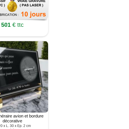
501
€ ttc
néraire avion et bordure
décorative
20 x L. 30 x Ep. 2 cm