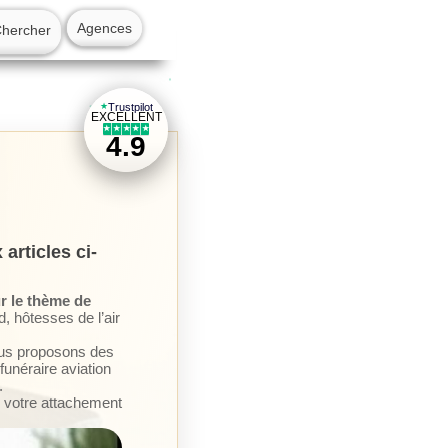
Agences
Chercher
★
★
★
★
Trustpilot
★
EXCELLENT
★
★
★
★
★
★
4.9
articles ci-
r le thème de
 hôtesses de l’air
nous proposons des
unéraire aviation
.
 votre attachement