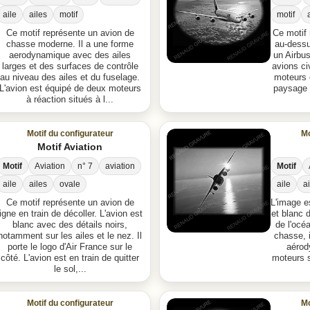
aile
ailes
motif
motif
Ce motif représente un avion de
Ce motif 
chasse moderne. Il a une forme
au-dessu
aerodynamique avec des ailes
un Airbu
larges et des surfaces de contrôle
avions ci
au niveau des ailes et du fuselage.
moteurs 
L'avion est équipé de deux moteurs
paysage 
à réaction situés à l...
Motif du configurateur
Mo
Motif Aviation
Motif
Aviation
n° 7
aviation
Motif
aile
ailes
ovale
aile
a
Ce motif représente un avion de
L'image e
ligne en train de décoller. L'avion est
et blanc 
blanc avec des détails noirs,
de l'océ
notamment sur les ailes et le nez. Il
chasse, i
porte le logo d'Air France sur le
aérod
côté. L'avion est en train de quitter
moteurs s
le sol,...
Motif du configurateur
Mo