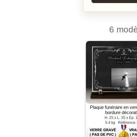
6 modè
Plaque funéraire en verr
bordure décorat
H. 25 x L. 35 x Ep. 
5.4 kg Référence 