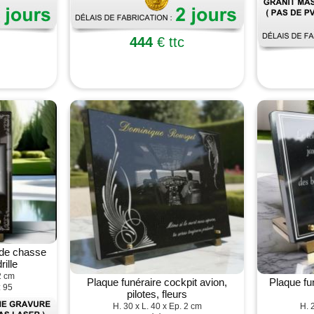
444
€ ttc
 de chasse
rille
2 cm
Plaque funéraire cockpit avion,
Plaque fu
: 95
pilotes, fleurs
H. 30 x L. 40 x Ep. 2 cm
H. 