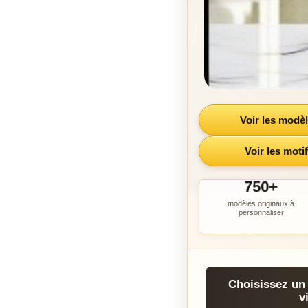
Voir les modè
Voir les moti
750+
modèles originaux à
personnaliser
Choisissez un 
v