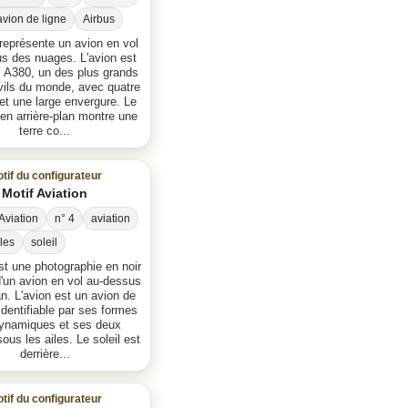
avion de ligne
Airbus
représente un avion en vol
s des nuages. L'avion est
s A380, un des plus grands
vils du monde, avec quatre
et une large envergure. Le
en arrière-plan montre une
terre co...
tif du configurateur
Motif Aviation
Aviation
n° 4
aviation
iles
soleil
st une photographie en noir
d'un avion en vol au-dessus
an. L'avion est un avion de
dentifiable par ses formes
ynamiques et ses deux
ous les ailes. Le soleil est
derrière...
tif du configurateur