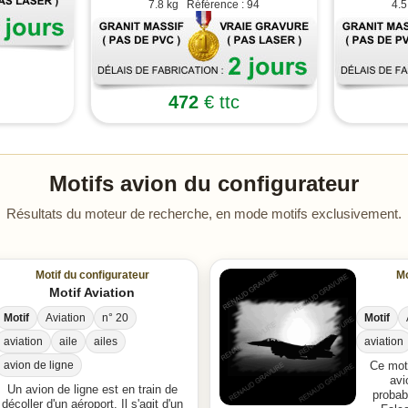
7.8 kg Référence : 94
4.5
472
€ ttc
Motifs avion du configurateur
Résultats du moteur de recherche, en mode motifs exclusivement.
Motif du configurateur
Mo
Motif Aviation
Motif
Aviation
n° 20
Motif
aviation
aile
ailes
aviation
avion de ligne
Ce moti
avi
Un avion de ligne est en train de
probab
décoller d'un aéroport. Il s'agit d'un