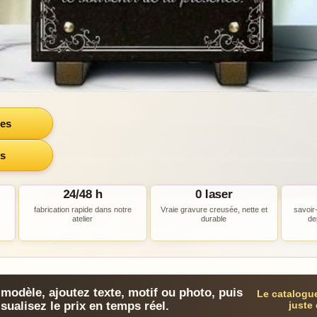
les
fs
24/48 h
0 laser
fabrication rapide dans notre
Vraie gravure creusée, nette et
savoir-
atelier
durable
de
modèle, ajoutez texte, motif ou photo, puis
Le catalogu
isualisez le prix en temps réel.
juste