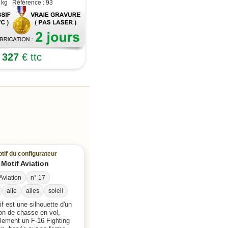
 kg Référence : 93
327
€ ttc
tif du configurateur
Motif Aviation
Aviation
n° 17
aile
ailes
soleil
f est une silhouette d'un
on de chasse en vol,
lement un F-16 Fighting