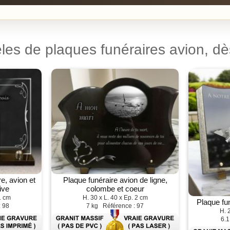
les de plaques funéraires avion, dè
e, avion et
Plaque funéraire avion de ligne,
ive
colombe et coeur
1 cm
H. 30 x L. 40 x Ep. 2 cm
Plaque fu
: 98
7 kg Référence : 97
H. 
6.1