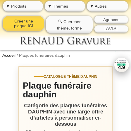
▼ Produits
▼ Thèmes
▼ Autres
Agences
Créer une
🔍 Chercher
plaque ICI
thème, forme
★
★
Accueil
/
Plaques funéraires dauphin
★
Trustpilot
★
★
★
EXCELLENT
★
★
★
★
★
4.9
CATALOGUE THÈME DAUPHIN
Plaque funéraire
dauphin
Catégorie des plaques funéraires
DAUPHIN avec une large offre
d’articles à personnaliser ci-
dessous