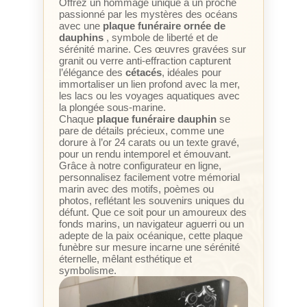
Offrez un hommage unique à un proche
passionné par les mystères des océans
avec une
plaque funéraire ornée de
dauphins
, symbole de liberté et de
sérénité marine. Ces œuvres gravées sur
granit ou verre anti-effraction capturent
l’élégance des
cétacés
, idéales pour
immortaliser un lien profond avec la mer,
les lacs ou les voyages aquatiques avec
la plongée sous-marine.
Chaque
plaque funéraire dauphin
se
pare de détails précieux, comme une
dorure à l’or 24 carats ou un texte gravé,
pour un rendu intemporel et émouvant.
Grâce à notre configurateur en ligne,
personnalisez facilement votre mémorial
marin avec des motifs, poèmes ou
photos, reflétant les souvenirs uniques du
défunt. Que ce soit pour un amoureux des
fonds marins, un navigateur aguerri ou un
adepte de la paix océanique, cette plaque
funèbre sur mesure incarne une sérénité
éternelle, mêlant esthétique et
symbolisme.