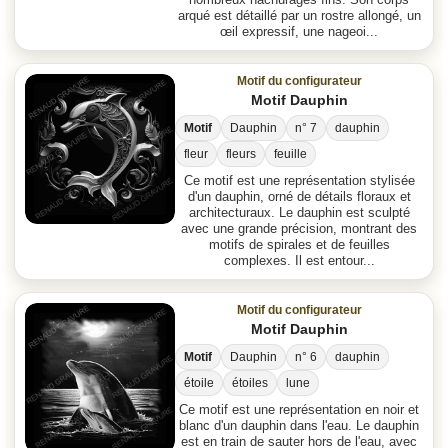
nombreux hachurages fins. Son corps
arqué est détaillé par un rostre allongé, un
œil expressif, une nageoi...
Motif du configurateur
Motif Dauphin
Motif
Dauphin
n° 7
dauphin
fleur
fleurs
feuille
Ce motif est une représentation stylisée
d'un dauphin, orné de détails floraux et
architecturaux. Le dauphin est sculpté
avec une grande précision, montrant des
motifs de spirales et de feuilles
complexes. Il est entour...
Motif du configurateur
Motif Dauphin
Motif
Dauphin
n° 6
dauphin
étoile
étoiles
lune
Ce motif est une représentation en noir et
blanc d'un dauphin dans l'eau. Le dauphin
est en train de sauter hors de l'eau, avec