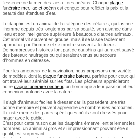
l'essence de la mer, des lacs et des océans. Chaque
plaque
funéraire mer, lac et océan
est conçue pour refléter la paix et la
beauté des étendues d'eau.
Le dauphin est un animal de la catégorie des cétacés, qui fascine
l’homme depuis très longtemps par sa beauté, son aisance dans
l’eau et son intelligence supérieure à beaucoup d’autres animaux.
Cet animal vit souvent en groupe, mais il se laisse facilement
approcher par l’homme et se montre souvent affectueux.
De nombreuses histoires font part de dauphins qui auraient sauvé
des bateaux naufragés ou qui seraient venus au secours
d’hommes en détresse.
Pour les amoureux de la navigation, nous proposons une variété
de modèles, dont la
plaque funéraire bateau
, parfaite pour ceux qui
ont trouvé leur sérénité sur les flots. Les pêcheurs apprécieront
notre
plaque funéraire pêcheur
, un hommage à leur passion et leur
connexion profonde avec la nature.
Il s’agit d’animaux faciles à dresser car ils possèdent une très
bonne mémoire et peuvent apprendre de nombreuses acrobaties.
Il existe même des parcs spécifiques où ils sont dressés pour
nager avec le public.
C’est pour cette raison que les dauphins émerveillent tellement les
hommes, un animal si gros et si impressionnant pouvant être si
gentil, est surprenant.