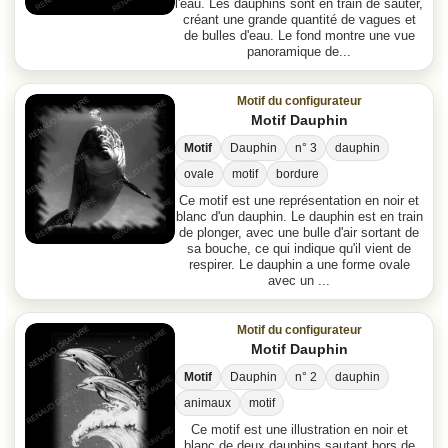
l'eau. Les dauphins sont en train de sauter,
créant une grande quantité de vagues et
de bulles d'eau. Le fond montre une vue
panoramique de...
Motif du configurateur
Motif Dauphin
Motif
Dauphin
n° 3
dauphin
ovale
motif
bordure
Ce motif est une représentation en noir et
blanc d'un dauphin. Le dauphin est en train
de plonger, avec une bulle d'air sortant de
sa bouche, ce qui indique qu'il vient de
respirer. Le dauphin a une forme ovale
avec un ...
Motif du configurateur
Motif Dauphin
Motif
Dauphin
n° 2
dauphin
animaux
motif
Ce motif est une illustration en noir et
blanc de deux dauphins sautant hors de