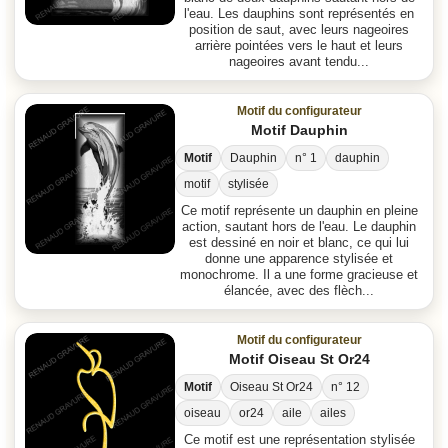
l'eau. Les dauphins sont représentés en
position de saut, avec leurs nageoires
arrière pointées vers le haut et leurs
nageoires avant tendu...
Motif du configurateur
Motif Dauphin
Motif
Dauphin
n° 1
dauphin
motif
stylisée
Ce motif représente un dauphin en pleine
action, sautant hors de l'eau. Le dauphin
est dessiné en noir et blanc, ce qui lui
donne une apparence stylisée et
monochrome. Il a une forme gracieuse et
élancée, avec des flèch...
Motif du configurateur
Motif Oiseau St Or24
Motif
Oiseau St Or24
n° 12
oiseau
or24
aile
ailes
Ce motif est une représentation stylisée