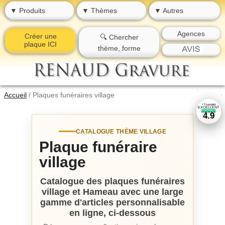
▼ Produits
▼ Thèmes
▼ Autres
Agences
Créer une
🔍 Chercher
plaque ICI
thème, forme
★
★
Accueil
/
Plaques funéraires village
★
★
Trustpilot
★
EXCELLENT
★
★
★
★
★
★
4.9
CATALOGUE THÈME VILLAGE
Plaque funéraire
village
Catalogue des plaques funéraires
village et Hameau avec une large
gamme d'articles personnalisable
en ligne, ci-dessous