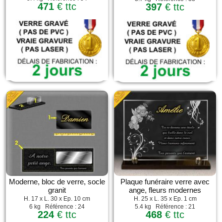
471
€ ttc
397
€ ttc
Moderne, bloc de verre, socle
Plaque funéraire verre avec
granit
ange, fleurs modernes
H. 17 x L. 30 x Ep. 10 cm
H. 25 x L. 35 x Ep. 1 cm
6 kg Référence : 24
5.4 kg Référence : 21
224
€ ttc
468
€ ttc