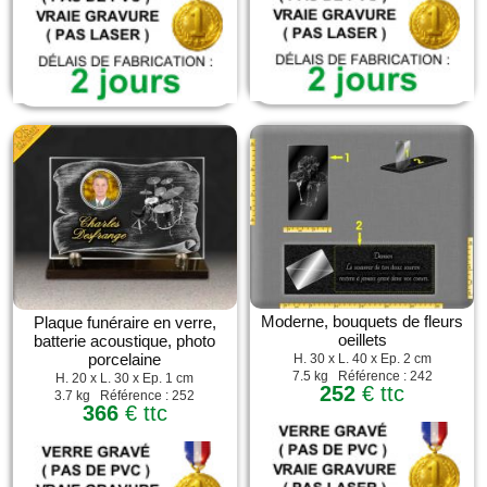
Moderne, bouquets de fleurs
Plaque funéraire en verre,
oeillets
batterie acoustique, photo
porcelaine
H. 30 x L. 40 x Ep. 2 cm
7.5 kg Référence : 242
H. 20 x L. 30 x Ep. 1 cm
252
€ ttc
3.7 kg Référence : 252
366
€ ttc