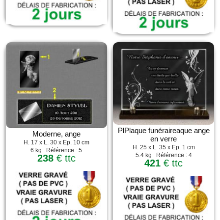
PlPlaque funéraireaque ange
Moderne, ange
en verre
H. 17 x L. 30 x Ep. 10 cm
H. 25 x L. 35 x Ep. 1 cm
6 kg Référence : 5
5.4 kg Référence : 4
238
€ ttc
421
€ ttc