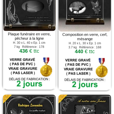
Plaque funéraire en verre,
Composition en verre, cerf,
pêcheur à la ligne
mésange
H. 30 x L. 40 x Ep. 1 cm
H. 20 x L. 30 x Ep. 1 cm
7 kg Référence : 178
3.7 kg Référence : 168
436
€ ttc
440
€ ttc