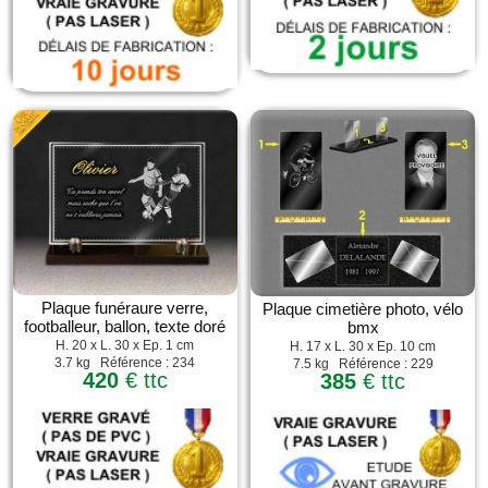
Plaque funéraure verre,
Plaque cimetière photo, vélo
footballeur, ballon, texte doré
bmx
H. 20 x L. 30 x Ep. 1 cm
H. 17 x L. 30 x Ep. 10 cm
3.7 kg Référence : 234
7.5 kg Référence : 229
420
€ ttc
385
€ ttc