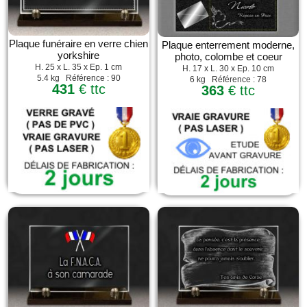
Plaque funéraire en verre chien
Plaque enterrement moderne,
yorkshire
photo, colombe et coeur
H. 25 x L. 35 x Ep. 1 cm
H. 17 x L. 30 x Ep. 10 cm
5.4 kg Référence : 90
6 kg Référence : 78
431
€ ttc
363
€ ttc