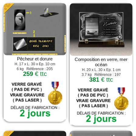
Pêcheur et dorure
Composition en verre, mer
océan
H. 17 x L. 30 x Ep. 10 cm
6 kg Référence : 205
H. 20 x L. 30 x Ep. 1 cm
259
€ ttc
3.7 kg Référence : 197
381
€ ttc