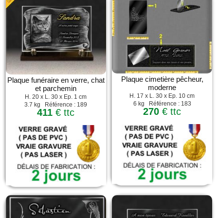
Plaque cimetière pêcheur,
Plaque funéraire en verre, chat
moderne
et parchemin
H. 17 x L. 30 x Ep. 10 cm
H. 20 x L. 30 x Ep. 1 cm
6 kg Référence : 183
3.7 kg Référence : 189
270
€ ttc
411
€ ttc