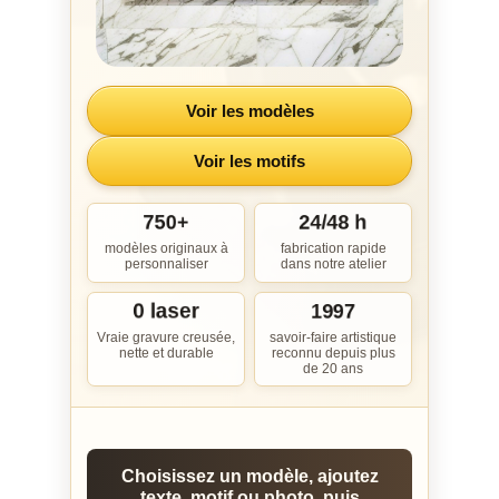
Voir les modèles
Voir les motifs
750+
24/48 h
modèles originaux à
fabrication rapide
personnaliser
dans notre atelier
0 laser
1997
Vraie gravure creusée,
savoir-faire artistique
nette et durable
reconnu depuis plus
de 20 ans
Choisissez un modèle, ajoutez
texte, motif ou photo, puis