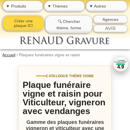
▼ Produits
▼ Thèmes
▼ Autres
Agences
Créer une
🔍 Chercher
plaque ICI
thème, forme
★
★
Accueil
/
Plaques funéraires vigne et raisin
★
Trustpilot
★
★
★
EXCELLENT
★
★
★
★
★
4.9
CATALOGUE THÈME VIGNE
Plaque funéraire
vigne et raisin pour
Viticulteur, vigneron
avec vendanges
Gamme des plaques funéraires
vigneron et viticulteur avec une