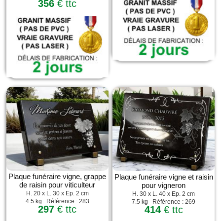
356
€ ttc
Plaque funéraire vigne, grappe
Plaque funéraire vigne et raisin
de raisin pour viticulteur
pour vigneron
H. 20 x L. 30 x Ep. 2 cm
H. 30 x L. 40 x Ep. 2 cm
4.5 kg Référence : 283
7.5 kg Référence : 269
297
€ ttc
414
€ ttc