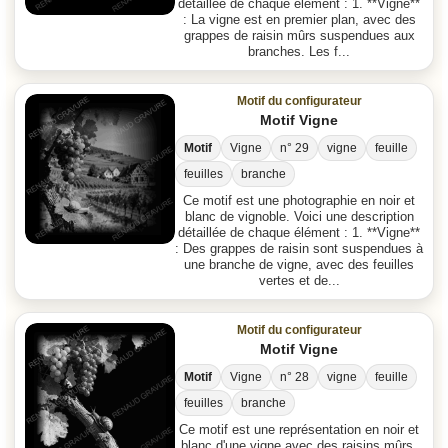
détaillée de chaque élément : 1. **Vigne**
: La vigne est en premier plan, avec des
grappes de raisin mûrs suspendues aux
branches. Les f...
Motif du configurateur
Motif Vigne
Motif
Vigne
n° 29
vigne
feuille
feuilles
branche
Ce motif est une photographie en noir et
blanc de vignoble. Voici une description
détaillée de chaque élément : 1. **Vigne**
: Des grappes de raisin sont suspendues à
une branche de vigne, avec des feuilles
vertes et de...
Motif du configurateur
Motif Vigne
Motif
Vigne
n° 28
vigne
feuille
feuilles
branche
Ce motif est une représentation en noir et
blanc d'une vigne avec des raisins mûrs.