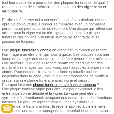
tout leur savoir-faire pour créer des plaques funéraires de qualité,
respectueuses de la mémoire et des valeurs des
vignerons et
viticulteurs
.
Perdre un être cher qui a consacré sa vie à la viticulture est une
épreuve douloureuse. Honorer sa mémoire avec un hommage
personnalisé peut apporter du réconfort. Une plaque qui reflète son
amour pour la vigne est un témoignage touchant. La plaque
funéraire raisin vigne, viticulteur symbolise son travail et sa
passion de toujours.
Une
plaque funéraire vignoble
en granit est un moyen de rendre
hommage à un être cher qui nous a quitté. Ces plaques sont une
façon de partager des souvenirs et de faire perdurer leur mémoire.
Une manière unique de lui rendre hommage est d'ajouter des
motifs et des images qui, pour vous, sont associés à la personne
aimée. Pour ceux qui trouvent leur force spirituelle ou leur
inspiration dans la vigne, voici quelques propositions de motifs à
graver sur une plaque funéraire avec vigne et raisin :
Pourquoi faire une
plaque funéraire cave à vin et tonneau
?
Une plaque tombale vigne peut être utile pour exprimer le lien
entre la personne défunte et la vigne. La vigne peut être un
symbole très émotionnel, évoquant des souvenirs et des émotions
intenses. La gravure représentant la vigne symbolise la
☎
croissance, la transformation, la régénération et la vie éternelle,
offrant ainsi une source appropriée de réconfort et de consolation.