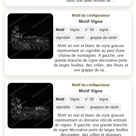
dans une allee bordee de ...
Motif du configurateur
Motif Vigne
Motif
Vigne
n° 39
vigne
vignoble
raisin
grappe de raisin
Motif en noir et blanc de style gravure
représentant un vignoble au pied d'une
chaîne de montagnes. A gauche, une
grande branche de vigne décorative porte
de larges feuilles, des vrilles, des fleurs et
une grappe de rai...
Motif du configurateur
Motif Vigne
Motif
Vigne
n° 38
vigne
vignoble
raisin
grappes de raisin
Motif en noir et blanc de style gravure
représentant un domaine viticole entouré
de vignes. A gauche, une grande branche
de vigne décorative porte de larges feuilles
découpées, des vrilles et plusieurs