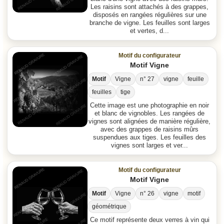
Les raisins sont attachés à des grappes,
disposés en rangées régulières sur une
branche de vigne. Les feuilles sont larges
et vertes, d...
Motif du configurateur
Motif Vigne
Motif
Vigne
n° 27
vigne
feuille
feuilles
tige
Cette image est une photographie en noir
et blanc de vignobles. Les rangées de
vignes sont alignées de manière régulière,
avec des grappes de raisins mûrs
suspendues aux tiges. Les feuilles des
vignes sont larges et ver...
Motif du configurateur
Motif Vigne
Motif
Vigne
n° 26
vigne
motif
géométrique
Ce motif représente deux verres à vin qui