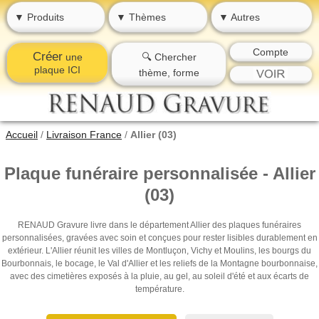
▼ Produits
▼ Thèmes
▼ Autres
Compte
Créer
une
🔍 Chercher
plaque ICI
thème, forme
Accueil
/
Livraison France
/
Allier (03)
Plaque funéraire personnalisée - Allier
(03)
RENAUD Gravure livre dans le département Allier des plaques funéraires
personnalisées, gravées avec soin et conçues pour rester lisibles durablement en
extérieur. L'Allier réunit les villes de Montluçon, Vichy et Moulins, les bourgs du
Bourbonnais, le bocage, le Val d'Allier et les reliefs de la Montagne bourbonnaise,
avec des cimetières exposés à la pluie, au gel, au soleil d'été et aux écarts de
température.