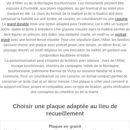
Val d'Allier ou de la Montagne bourbonnaise. Les monuments peuvent être
exposés à l'humidité, aux pluies régulières, au gel hivernal et au soleil plus
marqué en été. Le choix du format, de la matière et de la fixation doit donc
préserver la lisibilité sur une tombe, un caveau, un columbarium ou une
cavurne
.
Le
granit durable
reste une option adaptée pour l'extérieur, car il offre un support
sobre, stable et facile à entretenir. Une gravure creusée dans la matière permet de
faire figurer un prénom, des dates, une épitaphe courte, un motif ou un
portrait
gravé
avec une bonne tenue visuelle. Pour une sépulture dans l'Allier, les familles
peuvent choisir une plaque avec portrait gravé, une dorure, un décor floral, un
paysage discret, un motif religieux ou une évocation de métier, en gardant une
composition équilibrée et lisible.
La personnalisation peut s'inspirer du territoire avec retenue : rives de l'Allier,
bocage bourbonnais, chemins de campagne, reliefs de la Montagne
bourbonnaise, patrimoine thermal de Vichy ou souvenir familial lié à une
commune. Pour un columbarium ou une cavurne, un format compact permet de
conserver un texte clair et un décor mesuré. Une plaque à coller peut convenir si
le support est lisse, propre et compatible avec ce type de fixation, après vérification
des consignes du cimetière ou de la mairie.
Choisir une plaque adaptée au lieu de
recueillement
Plaque en granit