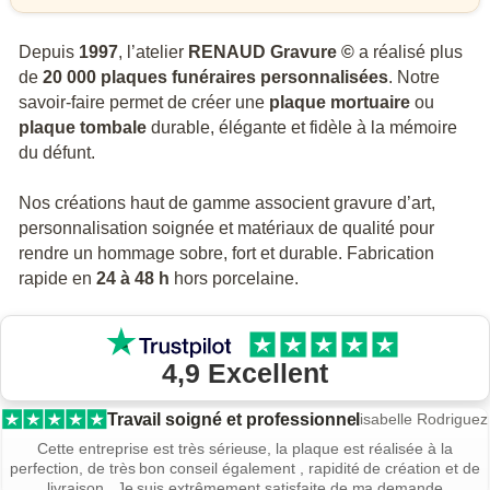
Depuis
1997
, l’atelier
RENAUD Gravure ©
a réalisé plus
de
20 000 plaques funéraires personnalisées
. Notre
savoir-faire permet de créer une
plaque mortuaire
ou
plaque tombale
durable, élégante et fidèle à la mémoire
du défunt.
Nos créations haut de gamme associent gravure d’art,
personnalisation soignée et matériaux de qualité pour
rendre un hommage sobre, fort et durable. Fabrication
rapide en
24 à 48 h
hors porcelaine.
4,9 Excellent
J’ai eu deux fois recours aux
David
Pirès
services…
J’ai eu deux fois recours aux services de Renaud gravure avec la
même satisfaction quand à l’accueil, les explications, la rapidité