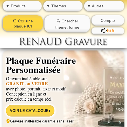
▼ Produits
▼ Thèmes
▼ Autres
Créer
Compte
une
🔍 Chercher
plaque ICI
thème, forme
Plaque Funéraire
Personnalisée
Gravure inaltérable sur
GRANIT ou VERRE
avec photo, portrait, texte et motif.
Conception en ligne et
prix calculé en temps réel.
›
VOIR LE CATALOGUE
Gravure inaltérable garantie sans laser
★
★