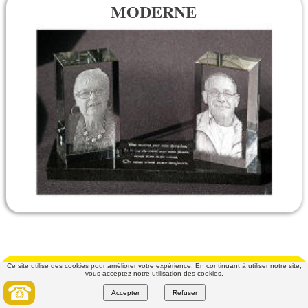
MODERNE
Ce site utilise des cookies pour améliorer votre expérience. En continuant à utiliser notre site,
Tous les thèmes :
vous acceptez notre utilisation des cookies.
☎
Accepter
Refuser