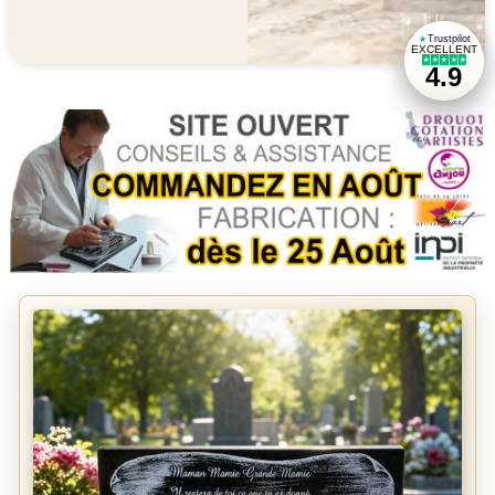
★
★
Trustpilot
★
EXCELLENT
★
★
★
★
★
★
4.9