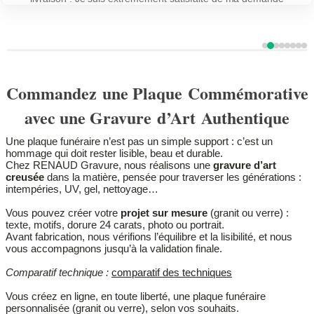
d’exécution et bien sûr le résultat final. Je suis satisfait de mon choix
et je sais par l’expérience de la première plaque réalisée que ce sont
des produits qui résistent au temps sans altérations. Merci encore à
Renaud gravure.
Avis 3
Avis 1
Avis 2
Avis 4
Avis 5
Avis 
Avi
Av
Commandez une Plaque Commémorative
avec une Gravure d’Art Authentique
Une plaque funéraire n’est pas un simple support : c’est un
hommage qui doit rester lisible, beau et durable.
Chez RENAUD Gravure, nous réalisons une
gravure d’art
creusée
dans la matière, pensée pour traverser les générations :
intempéries, UV, gel, nettoyage…
Vous pouvez créer votre
projet sur mesure
(granit ou verre) :
texte, motifs, dorure 24 carats, photo ou portrait.
Avant fabrication, nous vérifions l’équilibre et la lisibilité, et nous
vous accompagnons jusqu’à la validation finale.
Comparatif technique :
comparatif des techniques
Vous créez en ligne, en toute liberté, une plaque funéraire
personnalisée (granit ou verre), selon vos souhaits.