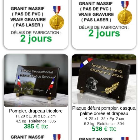
Plaque défunt pompier, casque,
Pompier, drapeau tricolore
palme dorée et drapeau
H. 20 x L. 30 x Ep. 2 cm
H. 25 x L. 35 x Ep. 2 cm
4.5 kg Réféfence : 305
6.3 kg Réféfence : 304
385
€ ttc
536
€ ttc