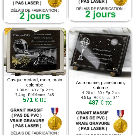
Casque motard, moto, main
Astronomie, planétarium,
colombe
saturne
H. 30 x L. 40 x Ep. 2 cm
H. 20 x L. 30 x Ep. 2 cm
7.4 kg Réféfence : 345
4.5 kg Réféfence : 344
571
€ ttc
487
€ ttc