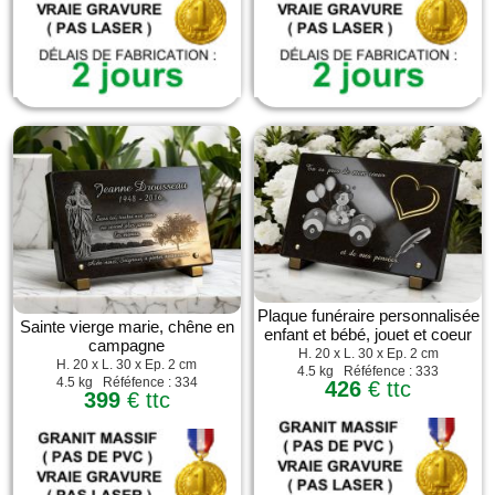
Plaque funéraire personnalisée
Sainte vierge marie, chêne en
enfant et bébé, jouet et coeur
campagne
H. 20 x L. 30 x Ep. 2 cm
H. 20 x L. 30 x Ep. 2 cm
4.5 kg Réféfence : 333
4.5 kg Réféfence : 334
426
€ ttc
399
€ ttc