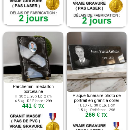
Parchemin, médaillon
porcelaine
Plaque funéraire photo de
H. 30 x L. 20 x Ep. 2 cm
portrait en granit à coller
4.5 kg Réféfence : 299
441
€ ttc
H. 10 x L. 30 x Ep. 1 cm
1.5 kg Réféfence : 298
266
€ ttc