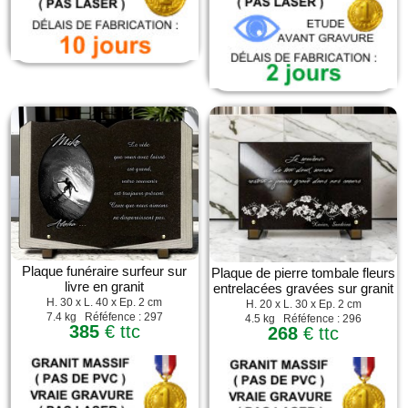
Plaque funéraire surfeur sur
Plaque de pierre tombale fleurs
livre en granit
entrelacées gravées sur granit
H. 30 x L. 40 x Ep. 2 cm
H. 20 x L. 30 x Ep. 2 cm
7.4 kg Réféfence : 297
4.5 kg Réféfence : 296
385
€ ttc
268
€ ttc