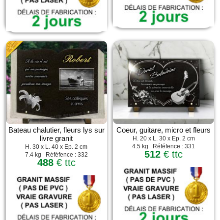
Bateau chalutier, fleurs lys sur
Coeur, guitare, micro et fleurs
livre granit
H. 20 x L. 30 x Ep. 2 cm
4.5 kg Réféfence : 331
H. 30 x L. 40 x Ep. 2 cm
512
€ ttc
7.4 kg Réféfence : 332
488
€ ttc