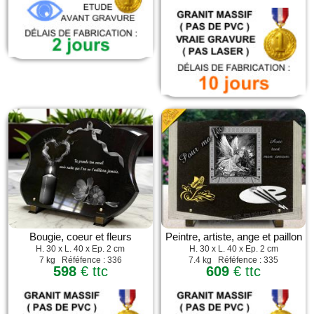
Bougie, coeur et fleurs
Peintre, artiste, ange et paillon
H. 30 x L. 40 x Ep. 2 cm
H. 30 x L. 40 x Ep. 2 cm
7 kg Réféfence : 336
7.4 kg Réféfence : 335
598
€ ttc
609
€ ttc