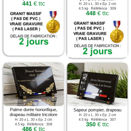
441
€ ttc
H. 20 x L. 30 x Ep. 2 cm
4.5 kg Réféfence : 309
448
€ ttc
Palme dorée honorifique,
Sapeur pompier, drapeau
drapeau militaire tricolore
H. 20 x L. 30 x Ep. 2 cm
4.5 kg Réféfence : 307
H. 20 x L. 30 x Ep. 2 cm
350
€ ttc
4.5 kg Réféfence : 308
486
€ ttc