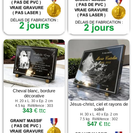
Cheval blanc, bordure
décorative
H. 20 x L. 30 x Ep. 2 cm
Jésus-christ, ciel et rayons de
4.5 kg Réféfence : 303
soleil
343
€ ttc
H. 30 x L. 40 x Ep. 2 cm
7.5 kg Réféfence : 302
547
€ ttc