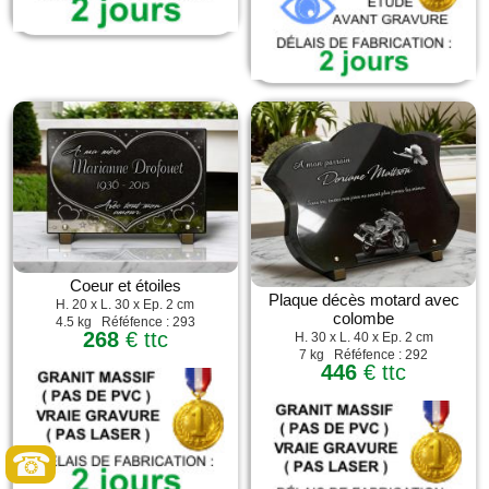
Coeur et étoiles
Plaque décès motard avec
H. 20 x L. 30 x Ep. 2 cm
colombe
4.5 kg Réféfence : 293
268
€ ttc
H. 30 x L. 40 x Ep. 2 cm
7 kg Réféfence : 292
446
€ ttc
☎