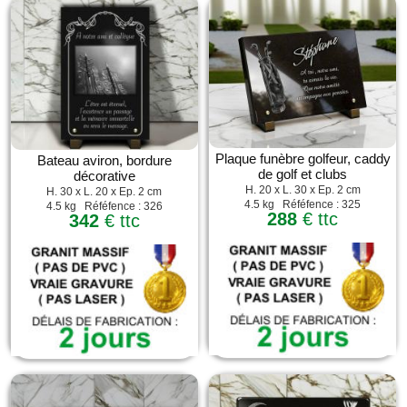
Plaque funèbre golfeur, caddy
Bateau aviron, bordure
de golf et clubs
décorative
H. 20 x L. 30 x Ep. 2 cm
H. 30 x L. 20 x Ep. 2 cm
4.5 kg Réféfence : 325
4.5 kg Réféfence : 326
288
€ ttc
342
€ ttc