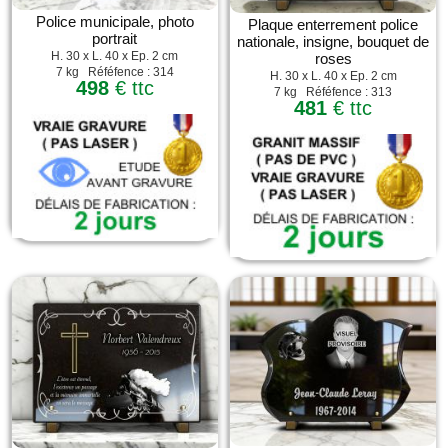
Police municipale, photo
Plaque enterrement police
portrait
nationale, insigne, bouquet de
H. 30 x L. 40 x Ep. 2 cm
roses
7 kg Réféfence : 314
H. 30 x L. 40 x Ep. 2 cm
498
€ ttc
7 kg Réféfence : 313
481
€ ttc