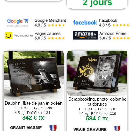
Scrapbooking, photo, colombe
Dauphin, flute de pan et océan
et dorures
H. 20 x L. 30 x Ep. 2 cm
H. 20 x L. 30 x Ep. 2 cm
4.5 kg Réféfence : 341
4.5 kg Réféfence : 339
342
€ ttc
534
€ ttc