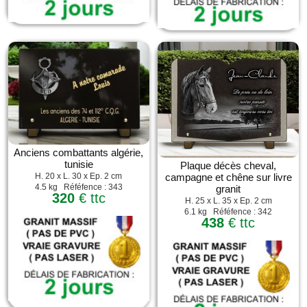
Anciens combattants algérie,
tunisie
Plaque décès cheval,
campagne et chêne sur livre
H. 20 x L. 30 x Ep. 2 cm
4.5 kg Réféfence : 343
granit
320
€ ttc
H. 25 x L. 35 x Ep. 2 cm
6.1 kg Réféfence : 342
438
€ ttc