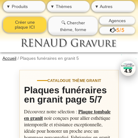
▼ Produits
▼ Thèmes
▼ Autres
Agences
Créer une
🔍 Chercher
plaque ICI
thème, forme
★
★
Accueil
/
Plaques funéraires en granit 5
★
★
Trustpilot
★
EXCELLENT
★
★
★
★
★
★
4.9
CATALOGUE THÈME GRANIT
Plaques funéraires
en granit page 5/7
Plaque tombale
Découvrez notre sélection :
en granit
noir conçues pour allier esthétique
intemporelle et résistance exceptionnelle,
idéale pour honorer un proche avec un
hommage personnalisé. Fabriquées en granit