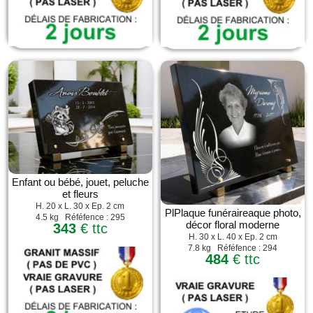
Enfant ou bébé, jouet, peluche
et fleurs
H. 20 x L. 30 x Ep. 2 cm
PlPlaque funéraireaque photo,
4.5 kg Réféfence : 295
décor floral moderne
343
€ ttc
H. 30 x L. 40 x Ep. 2 cm
7.8 kg Réféfence : 294
484
€ ttc