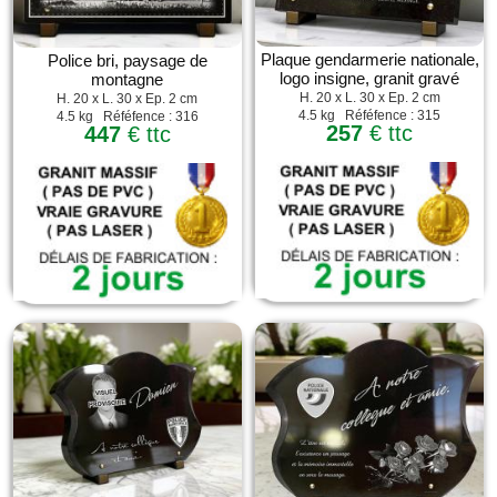
Plaque gendarmerie nationale,
Police bri, paysage de
logo insigne, granit gravé
montagne
H. 20 x L. 30 x Ep. 2 cm
H. 20 x L. 30 x Ep. 2 cm
4.5 kg Réféfence : 315
4.5 kg Réféfence : 316
257
€ ttc
447
€ ttc