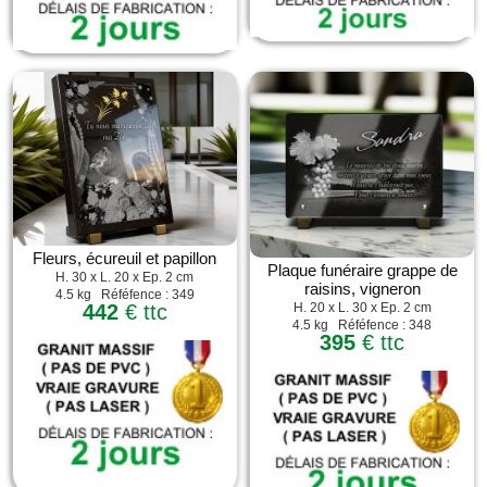
Fleurs, écureuil et papillon
Plaque funéraire grappe de
H. 30 x L. 20 x Ep. 2 cm
raisins, vigneron
4.5 kg Réféfence : 349
H. 20 x L. 30 x Ep. 2 cm
442
€ ttc
4.5 kg Réféfence : 348
395
€ ttc