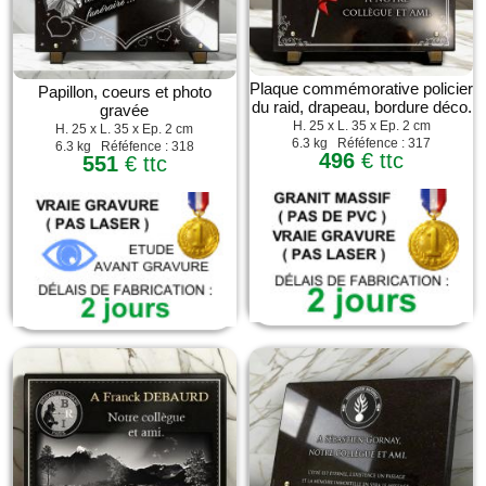
Plaque commémorative policier
Papillon, coeurs et photo
du raid, drapeau, bordure déco.
gravée
H. 25 x L. 35 x Ep. 2 cm
H. 25 x L. 35 x Ep. 2 cm
6.3 kg Réféfence : 317
6.3 kg Réféfence : 318
496
€ ttc
551
€ ttc