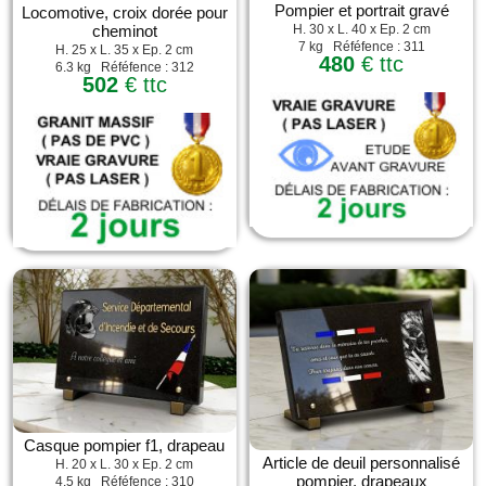
Pompier et portrait gravé
Locomotive, croix dorée pour
cheminot
H. 30 x L. 40 x Ep. 2 cm
7 kg Réféfence : 311
H. 25 x L. 35 x Ep. 2 cm
480
€ ttc
6.3 kg Réféfence : 312
502
€ ttc
Casque pompier f1, drapeau
Article de deuil personnalisé
H. 20 x L. 30 x Ep. 2 cm
pompier, drapeaux
4.5 kg Réféfence : 310