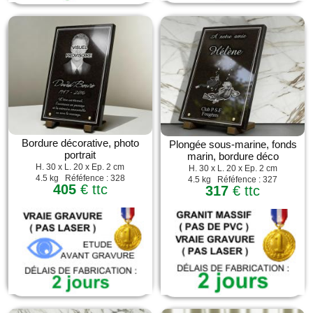
Bordure décorative, photo
Plongée sous-marine, fonds
portrait
marin, bordure déco
H. 30 x L. 20 x Ep. 2 cm
H. 30 x L. 20 x Ep. 2 cm
4.5 kg Réféfence : 328
4.5 kg Réféfence : 327
405
€ ttc
317
€ ttc