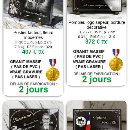
Pompier, logo sapeur, bordure
décorative
Postier facteur, fleurs
H. 25 x L. 35 x Ep. 2 cm
6.3 kg Réféfence : 319
modernes
372
€ ttc
H. 30 x L. 40 x Ep. 2 cm
7.8 kg Réféfence : 320
407
€ ttc