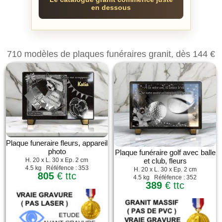
en dessous
710 modèles de plaques funéraires granit, dès 144 €
Plaque funeraire fleurs, appareil
photo
Plaque funéraire golf avec balle
et club, fleurs
H. 20 x L. 30 x Ep. 2 cm
4.5 kg Réféfence : 353
H. 20 x L. 30 x Ep. 2 cm
805
€ ttc
4.5 kg Réféfence : 352
389
€ ttc