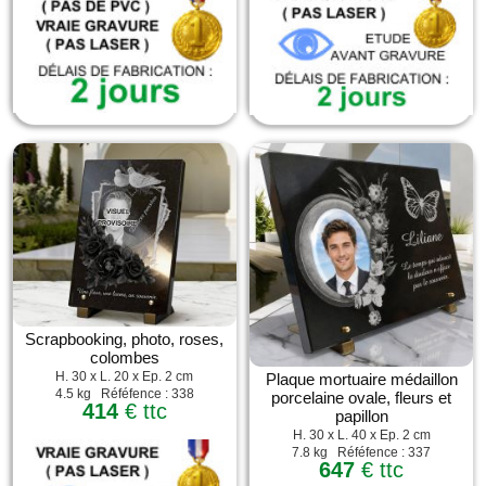
Scrapbooking, photo, roses,
colombes
H. 30 x L. 20 x Ep. 2 cm
Plaque mortuaire médaillon
4.5 kg Réféfence : 338
porcelaine ovale, fleurs et
414
€ ttc
papillon
H. 30 x L. 40 x Ep. 2 cm
7.8 kg Réféfence : 337
647
€ ttc