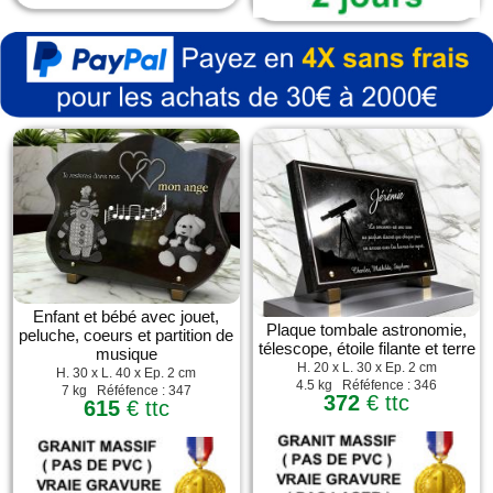
Enfant et bébé avec jouet,
Plaque tombale astronomie,
peluche, coeurs et partition de
télescope, étoile filante et terre
musique
H. 20 x L. 30 x Ep. 2 cm
H. 30 x L. 40 x Ep. 2 cm
4.5 kg Réféfence : 346
7 kg Réféfence : 347
372
€ ttc
615
€ ttc