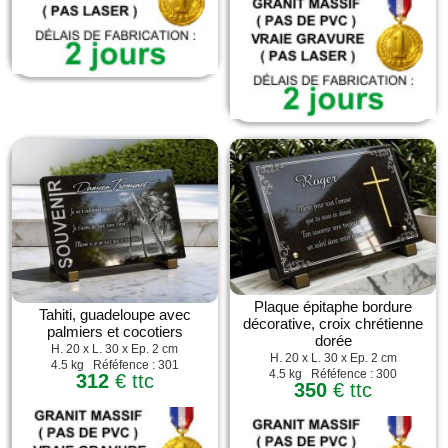
Plaque épitaphe bordure
Tahiti, guadeloupe avec
décorative, croix chrétienne
palmiers et cocotiers
dorée
H. 20 x L. 30 x Ep. 2 cm
H. 20 x L. 30 x Ep. 2 cm
4.5 kg Réféfence : 301
4.5 kg Réféfence : 300
312
€ ttc
350
€ ttc