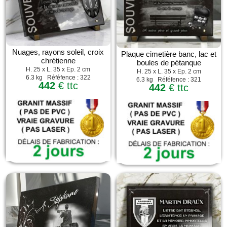
Nuages, rayons soleil, croix
Plaque cimetière banc, lac et
chrétienne
boules de pétanque
H. 25 x L. 35 x Ep. 2 cm
H. 25 x L. 35 x Ep. 2 cm
6.3 kg Réféfence : 322
6.3 kg Réféfence : 321
442
€ ttc
442
€ ttc