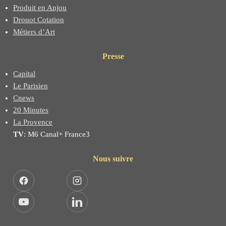
Produit en Anjou
Drouot Cotation
Métiers d’Art
Presse
Capital
Le Parisien
Cnews
20 Minutes
La Provence
TV
: M6 Canal+ France3
Nous suivre
Facebook
Instagram
YouTube
LinkedIn