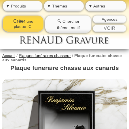
▼ Produits
▼ Thèmes
▼ Autres
Agences
Créer
une
🔍 Chercher
plaque ICI
thème, motif
Accueil
/
Plaques funéraires chasseur
/
Plaque funeraire chasse
aux canards
Plaque funeraire chasse aux canards