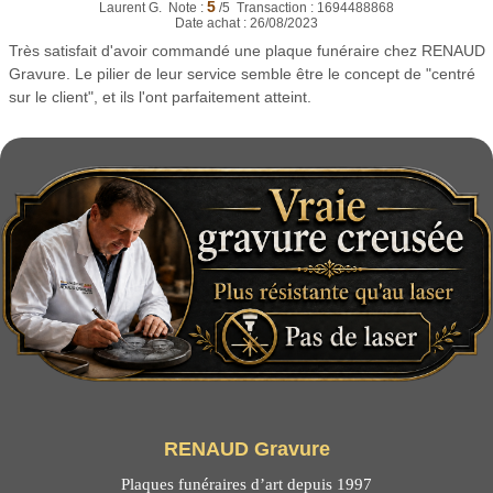
5
Laurent G. Note :
/5 Transaction : 1694488868
Date achat : 26/08/2023
Très satisfait d'avoir commandé une plaque funéraire chez RENAUD
Gravure. Le pilier de leur service semble être le concept de "centré
sur le client", et ils l'ont parfaitement atteint.
RENAUD Gravure
Plaques funéraires d’art depuis 1997