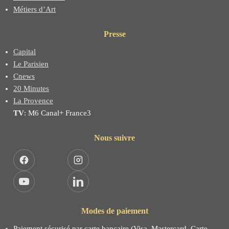
Métiers d’Art
Presse
Capital
Le Parisien
Cnews
20 Minutes
La Provence
TV
: M6 Canal+ France3
Nous suivre
Facebook
Instagram
YouTube
LinkedIn
Modes de paiement
Paiement sécurisé par carte bancaire (Visa, Mastercard, Carte