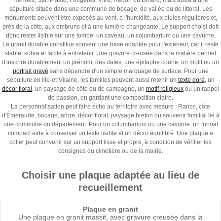
Rennes, Saint-Malo, Fougères, Vitré, Redon ou Dinard, mais aussi à une
sépulture située dans une commune de bocage, de vallée ou de littoral. Les
monuments peuvent être exposés au vent, à l'humidité, aux pluies régulières et,
près de la côte, aux embruns et à une lumière changeante. Le support choisi doit
donc rester lisible sur une tombe, un caveau, un columbarium ou une cavurne.
Le granit durable constitue souvent une base adaptée pour l'extérieur, car il reste
stable, sobre et facile à entretenir. Une gravure creusée dans la matière permet
d'inscrire durablement un prénom, des dates, une épitaphe courte, un motif ou un
portrait gravé
sans dépendre d'un simple marquage de surface. Pour une
sépulture en Ille-et-Vilaine, les familles peuvent aussi retenir un
texte doré
, un
décor floral
, un paysage de côte ou de campagne, un
motif religieux
ou un rappel
de passion, en gardant une composition claire.
La personnalisation peut faire écho au territoire avec mesure : Rance, côte
d'Émeraude, bocage, arbre, décor floral, paysage breton ou souvenir familial lié à
une commune du département. Pour un columbarium ou une cavurne, un format
compact aide à conserver un texte lisible et un décor équilibré. Une plaque à
coller peut convenir sur un support lisse et propre, à condition de vérifier les
consignes du cimetière ou de la mairie.
Choisir une plaque adaptée au lieu de
recueillement
Plaque en granit
Une plaque en granit massif, avec gravure creusée dans la