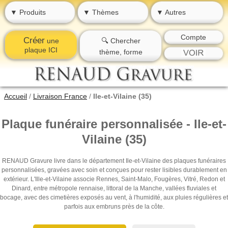
▼ Produits
▼ Thèmes
▼ Autres
Compte
Créer
une
🔍 Chercher
plaque ICI
thème, forme
Accueil
/
Livraison France
/
Ile-et-Vilaine (35)
Plaque funéraire personnalisée - Ile-et-
Vilaine (35)
RENAUD Gravure livre dans le département Ile-et-Vilaine des plaques funéraires
personnalisées, gravées avec soin et conçues pour rester lisibles durablement en
extérieur. L'Ille-et-Vilaine associe Rennes, Saint-Malo, Fougères, Vitré, Redon et
Dinard, entre métropole rennaise, littoral de la Manche, vallées fluviales et
bocage, avec des cimetières exposés au vent, à l'humidité, aux pluies régulières et
parfois aux embruns près de la côte.