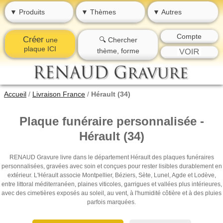
▼ Produits
▼ Thèmes
▼ Autres
Compte
Créer
une
🔍 Chercher
plaque ICI
thème, forme
Accueil
/
Livraison France
/
Hérault (34)
Plaque funéraire personnalisée -
Hérault (34)
RENAUD Gravure livre dans le département Hérault des plaques funéraires
personnalisées, gravées avec soin et conçues pour rester lisibles durablement en
extérieur. L'Hérault associe Montpellier, Béziers, Sète, Lunel, Agde et Lodève,
entre littoral méditerranéen, plaines viticoles, garrigues et vallées plus intérieures,
avec des cimetières exposés au soleil, au vent, à l'humidité côtière et à des pluies
parfois marquées.