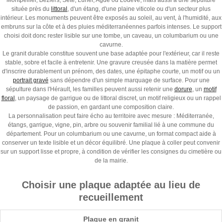
Montpellier, Béziers, Sète, Lunel, Agde ou Lodève, mais aussi à une sépulture
située près du
littoral
, d'un étang, d'une plaine viticole ou d'un secteur plus
intérieur. Les monuments peuvent être exposés au soleil, au vent, à l'humidité, aux
embruns sur la côte et à des pluies méditerranéennes parfois intenses. Le support
choisi doit donc rester lisible sur une tombe, un caveau, un columbarium ou une
cavurne.
Le granit durable constitue souvent une base adaptée pour l'extérieur, car il reste
stable, sobre et facile à entretenir. Une gravure creusée dans la matière permet
d'inscrire durablement un prénom, des dates, une épitaphe courte, un motif ou un
portrait gravé
sans dépendre d'un simple marquage de surface. Pour une
sépulture dans l'Hérault, les familles peuvent aussi retenir une
dorure
, un
motif
floral
, un paysage de garrigue ou de littoral discret, un motif religieux ou un rappel
de passion, en gardant une composition claire.
La personnalisation peut faire écho au territoire avec mesure : Méditerranée,
étangs, garrigue, vigne, pin, arbre ou souvenir familial lié à une commune du
département. Pour un columbarium ou une cavurne, un format compact aide à
conserver un texte lisible et un décor équilibré. Une plaque à coller peut convenir
sur un support lisse et propre, à condition de vérifier les consignes du cimetière ou
de la mairie.
Choisir une plaque adaptée au lieu de
recueillement
Plaque en granit