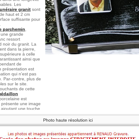
hables. Les
unéraire granit
sont
de haut et 2 cm
rface suffisante pour
.
re parchemin
,
c une grande
anc ressort
 noir du granit. La
nt dans la pierre,
 supérieure à celle
rantissant ainsi que
 pendant de
 présentation est
ation qui n'est pas
. Par-contre, plus de
es sur le site.
touchants de cette
édaillon
porcelaine est
t présente une image
, ajoutant une touche
e au mémorial. La
e pour sa durabilité
Photo haute résolution ici
ux intempéries,
souvenir du défunt
e sur deux pieds en