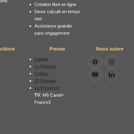
ions
Création libre en ligne
Devis calculé en temps
réel
Assistance gratuite
sans engagement
nctions
Presse
Nous suivre
Capital
Facebook
Instagram
Le Parisien
Cnews
YouTube
LinkedIn
20 Minutes
La Provence
TV
: M6 Canal+
France3