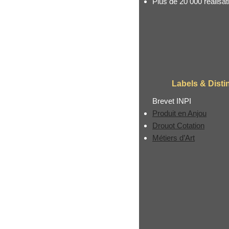
Plus de 20 000 réalisat
Labels & Disti
Brevet INPI
Produit en Anjou
Drouot Cotation
Métiers d’Art