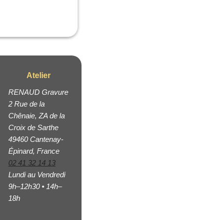
Atelier
RENAUD Gravure
2 Rue de la
Chênaie, ZA de la
Croix de Sarthe
49460 Cantenay-
Épinard, France
02 41 32 14 13
Lundi au Vendredi
9h–12h30 • 14h–
18h