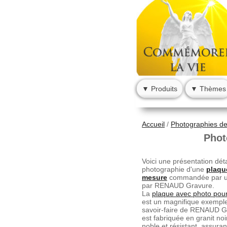
▼ Produits
▼ Thèmes
Accueil
/
Photographies de 
Phot
Voici une présentation déta
photographie d'une
plaqu
mesure
commandée par un 
par RENAUD Gravure.
La
plaque avec photo pou
est un magnifique exemple 
savoir-faire de RENAUD G
est fabriquée en granit noi
noble et résistant, assuran