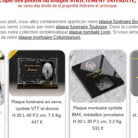
 stabilité. La
 se fait grâce à
aliste qui calcule le
eux qui souhaitent
ous plaît, vous allez certainement apprécier notre
plaque funéraire B
nelle, des modèles
vous serez conquis par notre
plaque funeraire Toulouse
. Dans la contin
aires sont
as notre collection emblématique
plaque tombale Lyon
. Si vous aim
Avec RENAUD Gravure,
 de notre
plaque mortuaire Columbarium
.
ne plaque d'une
alisée sous 24 à 48
Plaque funéraire en verre,
Plaque mortuaire cycliste
cycliste VTT et dorure
,
BMX, médaillon porcelaine
H.30 L.40 P.2 cm, 7.5 Kg.
H.
H.30 L.30 P.1 cm, 3.2 Kg.
447 €
.
531 €