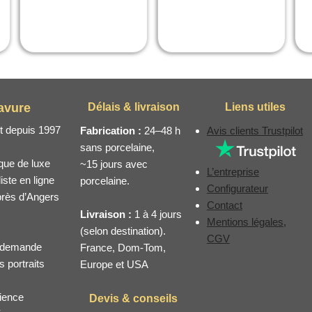
avure
Délais & livraison
Liens utiles
rt depuis 1997
Fabrication :
24–48 h
Avis clients Trustpilot
sans porcelaine,
ique de luxe
~15 jours avec
L’entreprise
ste en ligne
porcelaine.
Configurateur
 près d’Angers
Contact
Livraison :
1 à 4 jours
Mentions légales,
(selon destination).
CGV
la demande
France, Dom-Tom,
s portraits
Europe et USA
ience
Devis & conseils