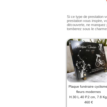
métal robustes, assurant sa
personnalisation du produit
notre configurateur photoré
prix en temps réel. Pour c
Si ce type de prestation v
ajouter une touche person
prestation vous inspire, 
de textes et poèmes funér
découverte, ne manquez p
disponibles sur le site. 
tomberez sous le charme
vous avez l'assurance d'u
qualité exceptionnelle, ré
heures.
Plaque funéraire cyclisme
fleurs modernes
H.30 L.40 P.2 cm, 7.8 Kg
460 €