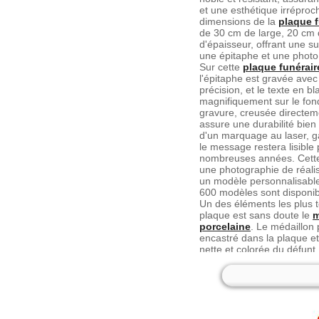
et une esthétique irréproc
dimensions de la
plaque f
de 30 cm de large, 20 cm 
d'épaisseur, offrant une su
une épitaphe et une photo
Sur cette
plaque funérai
l'épitaphe est gravée ave
précision, et le texte en bl
magnifiquement sur le fond
gravure, creusée directeme
assure une durabilité bien
d'un marquage au laser, ga
le message restera lisible
nombreuses années. Cette
une photographie de réalis
un modèle personnalisable
600 modèles sont disponibl
Un des éléments les plus 
plaque est sans doute le
m
porcelaine
. Le médaillon 
encastré dans la plaque e
nette et colorée du défunt
personnelle et chaleureus
photo porcelaine est choisi
et sa capacité à résister a
garantissant ainsi que le 
reste intact.
Enfin, la plaque est monté