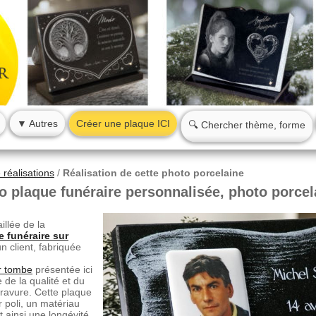
▼ Autres
Créer une plaque ICI
🔍 Chercher thème, forme
réalisations
/
Réalisation de cette photo porcelaine
o plaque funéraire personnalisée, photo porcel
illée de la
e funéraire sur
client, fabriquée
r tombe
présentée ici
de la qualité et du
ravure. Cette plaque
r poli, un matériau
t ainsi une longévité