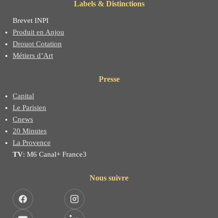
Labels & Distinctions
Brevet INPI
Produit en Anjou
Drouot Cotation
Métiers d’Art
Presse
Capital
Le Parisien
Cnews
20 Minutes
La Provence
TV
: M6 Canal+ France3
Nous suivre
Facebook
Instagram