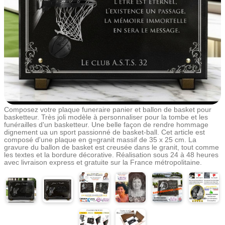
Composez votre plaque funeraire panier et ballon de basket pour
basketteur. Très joli modèle à personnaliser pour la tombe et les
funérailles d'un basketteur. Une belle façon de rendre hommage
dignement ua un sport passionné de basket-ball. Cet article est
composé d'une plaque en g=granit massif de 35 x 25 cm. La
gravure du ballon de basket est creusée dans le granit, tout comme
les textes et la bordure décorative. Réalisation sous 24 à 48 heures
avec livraison express et gratuite sur la France métropolitaine.