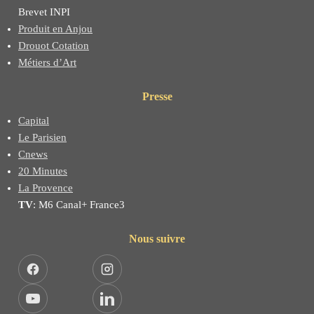
Brevet INPI
Produit en Anjou
Drouot Cotation
Métiers d’Art
Presse
Capital
Le Parisien
Cnews
20 Minutes
La Provence
TV
: M6 Canal+ France3
Nous suivre
Facebook
Instagram
YouTube
LinkedIn