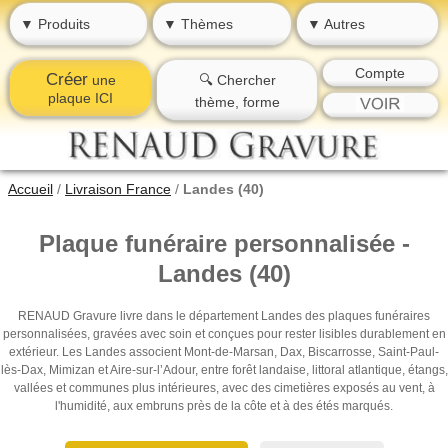
▼ Produits
▼ Thèmes
▼ Autres
Compte
Créer
une
🔍 Chercher
plaque ICI
thème, forme
Accueil
/
Livraison France
/
Landes (40)
Plaque funéraire personnalisée -
Landes (40)
RENAUD Gravure livre dans le département Landes des plaques funéraires
personnalisées, gravées avec soin et conçues pour rester lisibles durablement en
extérieur. Les Landes associent Mont-de-Marsan, Dax, Biscarrosse, Saint-Paul-
lès-Dax, Mimizan et Aire-sur-l’Adour, entre forêt landaise, littoral atlantique, étangs,
vallées et communes plus intérieures, avec des cimetières exposés au vent, à
l'humidité, aux embruns près de la côte et à des étés marqués.