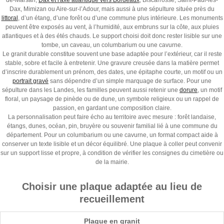
de-Marsan,
Dax et l'axe atlantique vers Bordeaux
, Biscarrosse, Saint-Paul-lès-
Dax, Mimizan ou Aire-sur-l’Adour, mais aussi à une sépulture située près du
littoral
, d’un étang, d’une forêt ou d’une commune plus intérieure. Les monuments
peuvent être exposés au vent, à l’humidité, aux embruns sur la côte, aux pluies
atlantiques et à des étés chauds. Le support choisi doit donc rester lisible sur une
tombe, un caveau, un columbarium ou une cavurne.
Le granit durable constitue souvent une base adaptée pour l’extérieur, car il reste
stable, sobre et facile à entretenir. Une gravure creusée dans la matière permet
d’inscrire durablement un prénom, des dates, une épitaphe courte, un motif ou un
portrait gravé
sans dépendre d’un simple marquage de surface. Pour une
sépulture dans les Landes, les familles peuvent aussi retenir une
dorure
, un motif
floral, un paysage de pinède ou de dune, un symbole religieux ou un rappel de
passion, en gardant une composition claire.
La personnalisation peut faire écho au territoire avec mesure : forêt landaise,
étangs, dunes, océan, pin, bruyère ou souvenir familial lié à une commune du
département. Pour un columbarium ou une cavurne, un format compact aide à
conserver un texte lisible et un décor équilibré. Une plaque à coller peut convenir
sur un support lisse et propre, à condition de vérifier les consignes du cimetière ou
de la mairie.
Choisir une plaque adaptée au lieu de
recueillement
Plaque en granit