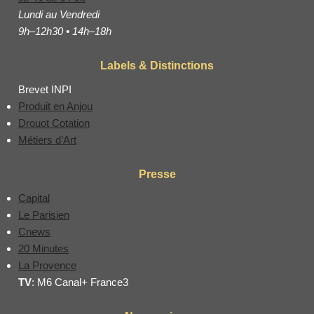
Lundi au Vendredi
9h–12h30 • 14h–18h
Labels & Distinctions
Brevet INPI
Produit en Anjou
Drouot Cotation
Métiers d’Art
Presse
Capital
Le Parisien
Cnews
20 Minutes
La Provence
TV
: M6 Canal+ France3