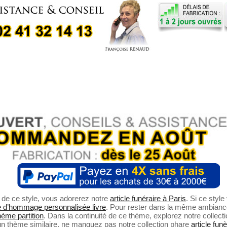
n le processus
icile. C'est pourquoi
us simplifier la tâche
néraire à Paris
de
nos offres, vous
 seulement votre
espectera vos besoins
i un précieux
sparu.
s, et nos choix le
hez une plaque tombale
t élégante, sachez que
 créée afin de
vos attentes. Vivre à
à part, et dire au
sien l'est aussi. Nous
 dernier hommage
sprit parisien.
ue cimetière Ville de
e d'art en soi, alliant
t d'amour profond et de
re bien-aimé disparu.
arfaitement la dignité
 de ce style, vous adorerez notre
article funéraire à Paris
. Si ce styl
ien mérite.
e d’hommage personnalisée livre
. Pour rester dans la même ambianc
nous nous engageons
hème partition
. Dans la continuité de ce thème, explorez notre collec
rable à votre bien-
un thème similaire, ne manquez pas notre collection phare
article fun