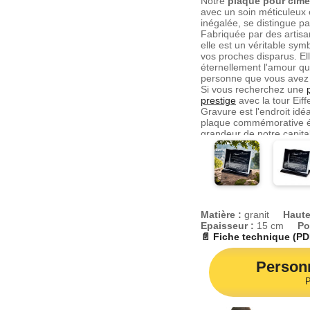
Notre
plaque pour cimet
avec un soin méticuleux 
inégalée, se distingue pa
Fabriquée par des artisa
elle est un véritable s
vos proches disparus. El
éternellement l'amour qu
personne que vous avez
Si vous recherchez une
prestige
avec la tour Eif
Gravure est l'endroit idé
plaque commémorative év
grandeur de notre capit
d'autant plus personnel 
parisien d'origine ou d
emblématique, gravé min
plaque, témoignera à ja
rendu.
Chez RENAUD Gravure, 
Matière :
granit
Haute
chaque individu est uniq
Epaisseur :
15 cm
Po
reconnaissance personne
📄 Fiche technique (PD
nous vous proposons no
granit
de haute qualité 
Personn
Paris et en région parisi
une gamme variée de mat
P
de gravures qui vous per
mémorial aussi unique q