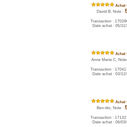
lien affectif fort avec la 
de Paris devient ainsi un
Achat v
personnalisé et empreint 
David.B, Note :
une identité unique.
Transaction : 1702
Garantie, sécurité, confi
Date achat : 05/11
RENAUD Gravure s’appui
d’expertise artisanale po
funéraires de haute qual
rigueur et respect des tr
commande bénéficie d’u
matière de fiabilité, de d
Achat v
service client réactif, as
sérénité et confiance da
Anne Marie.C, Note
Transaction : 1704
Date achat : 03/12
Achat v
Ben-tito, Note :
Transaction : 1713
Date achat : 06/03