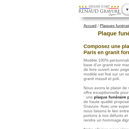
▼
Accueil
/
Plaques funérai
Plaque funé
Composez une pla
Paris en granit for
Modèle 100% personnalisa
base d'un granit noir ma
de livre ouvert avec pag
modèle est fixé sur un s
granit massif et poli.
Nous avons le plaisir de
offre exceptionnelle pour
: une
plaque funéraire 
de haute qualité propo
Gravure. Avec une expert
nous faisons le lien ent
portons à nos défunts et 
rendre un hommage dign