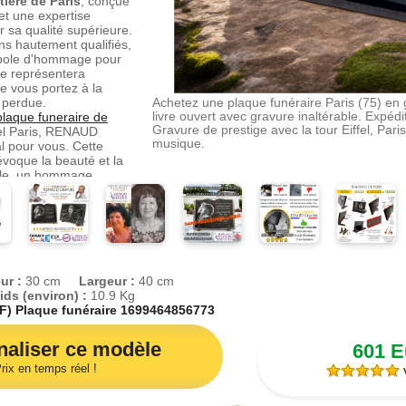
ière de Paris
, conçue
et une expertise
r sa qualité supérieure.
ns hautement qualifiés,
ymbole d'hommage pour
le représentera
e vous portez à la
 perdue.
Achetez une plaque funéraire Paris (75) en 
livre ouvert avec gravure inaltérable. Expéd
plaque funeraire de
Gravure de prestige avec la tour Eiffel, Paris
fel Paris, RENAUD
musique.
al pour vous. Cette
oque la beauté et la
ale, un hommage
et unique pour un
e cœur. Ce monument
utieusement sur la
mais de l'hommage
nous savons que
ur :
30 cm
Largeur :
40 cm
ue et mérite une
ids (environ) :
10.9 Kg
lle. C'est pourquoi
F) Plaque funéraire 1699464856773
tre
plaque funéraire en
RENAUD Gravure à
aliser ce modèle
601 
enne (75). Nous offrons
ériaux, de designs et
rix en temps réel !
V
mettront de créer un
ue votre bien-aimé.