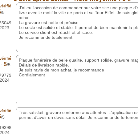
ville. La représentation
 écrin mémoriel,
érifié
J'ai eu l'occasion de commander sur votre site une plaque 
de dignité, qui célèbre
5
/5
livre avec le motif la ville de paris et sa Tour Eiffel. Je suis 
achat.
La gravure est nette et précise.
865049
ance
Le socle est solide et stable. Il permet de bien maintenir la p
/2023
e sur plus de 20 ans
Le service client est réactif et efficace.
ur garantir des plaques
Je recommande totalement
ité, fabriquées avec
aditions. Chaque
n engagement fort en
élais respectés et d’un
érifié
surant aux familles
Plaque funéraire de belle qualité, support solide, gravure ma
5
ns ce moment sensible.
 :
/5
Délais de livraison rapide.
Je suis ravie de mon achat, je recommande
Cordialement
179779
/2024
érifié
Très satisfait, gravure conforme aux attentes. L'application est 
5
/5
permet d'avoir un devis sans délai. Je recommande fortemen
219398
/2024