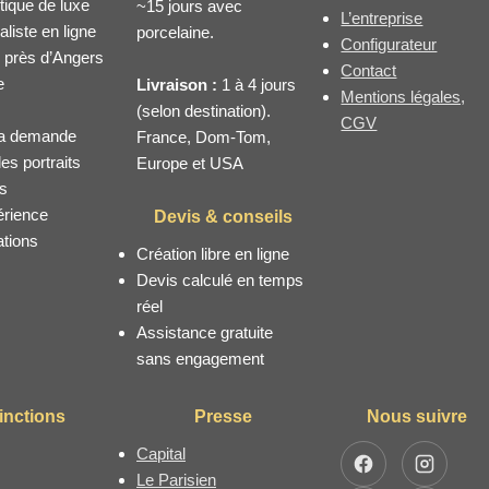
tique de luxe
~15 jours avec
L’entreprise
liste en ligne
porcelaine.
Configurateur
, près d’Angers
Contact
e
Livraison :
1 à 4 jours
Mentions légales,
(selon destination).
CGV
 la demande
France, Dom-Tom,
es portraits
Europe et USA
ts
érience
Devis & conseils
ations
Création libre en ligne
Devis calculé en temps
réel
Assistance gratuite
sans engagement
inctions
Presse
Nous suivre
Capital
Facebook
Instagra
Le Parisien