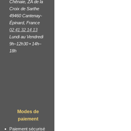
Chênaie, ZA de la
Croix de Sarthe
49460 Cantenay-
Épinard, France
02 41 32 14 13
Lundi au Vendredi
9h–12h30 • 14h–
18h
Modes de
paiement
m
Paiement sécurisé