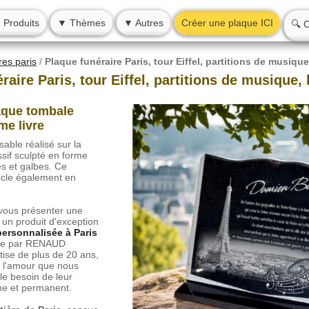
 Produits
▼ Thèmes
▼ Autres
Créer une plaque ICI
🔍 
res paris
/
Plaque funéraire Paris, tour Eiffel, partitions de musique,
raire Paris, tour Eiffel, partitions de musique, 
que tombale
me livre
ble réalisé sur la
ssif sculpté en forme
es et galbes. Ce
ocle également en
 vous présenter une
 un produit d'exception
personnalisée à Paris
sée par RENAUD
ise de plus de 20 ans,
re l'amour que nous
le besoin de leur
e et permanent.