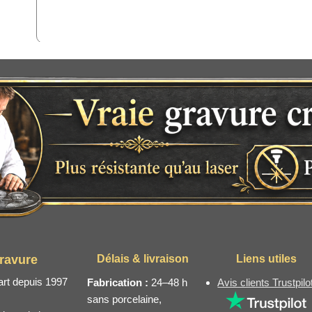
ravure
Délais & livraison
Liens utiles
art depuis 1997
Fabrication :
24–48 h
Avis clients Trustpilo
sans porcelaine,