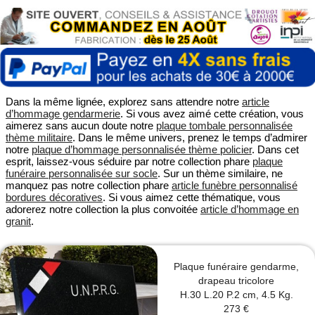
Dans la même lignée, explorez sans attendre notre
article
d’hommage gendarmerie
. Si vous avez aimé cette création, vous
aimerez sans aucun doute notre
plaque tombale personnalisée
thème militaire
. Dans le même univers, prenez le temps d’admirer
notre
plaque d’hommage personnalisée thème policier
. Dans cet
esprit, laissez-vous séduire par notre collection phare
plaque
funéraire personnalisée sur socle
. Sur un thème similaire, ne
manquez pas notre collection phare
article funèbre personnalisé
bordures décoratives
. Si vous aimez cette thématique, vous
adorerez notre collection la plus convoitée
article d’hommage en
granit
.
Plaque funéraire gendarme,
drapeau tricolore
H.30 L.20 P.2 cm, 4.5 Kg.
273 €