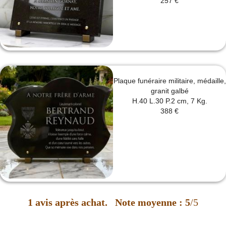
257 €
Plaque funéraire militaire, médaille,
granit galbé
H.40 L.30 P.2 cm, 7 Kg.
388 €
1
avis après achat.
Note moyenne :
5
/5