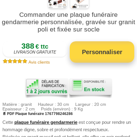
Commander une plaque funéraire
gendarmerie personnalisée, gravée sur granit
poli et fixée sur socle
388
€ ttc
Personnaliser
LIVRAISON GRATUITE
Avis clients
Matière : granit Hauteur : 30 cm Largeur : 20 cm
Epaisseur : 2 cm Poids (environ) : 9 Kg
📄 PDF Plaque funéraire 1767798246286
Cette
plaque funéraire gendarmerie
est conçue pour rendre un
hommage digne, sobre et profondément respectueux.
Réalisée en granit massif poli et brillant, elle offre un noir profond