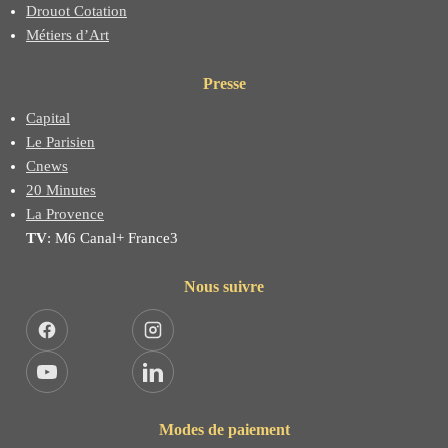
Drouot Cotation
Métiers d’Art
Presse
Capital
Le Parisien
Cnews
20 Minutes
La Provence
TV
: M6 Canal+ France3
Nous suivre
Facebook
Instagram
YouTube
LinkedIn
Modes de paiement