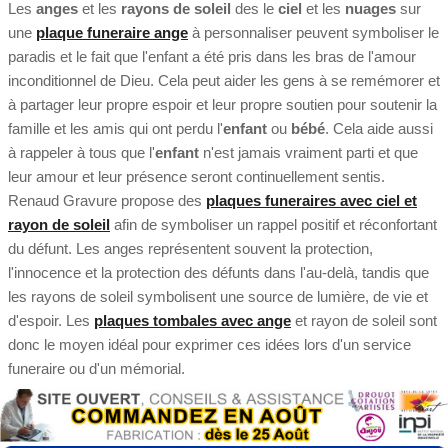
Les
anges
et les
rayons de soleil
des le
ciel
et les
nuages
sur
une
plaque funeraire ange
à personnaliser peuvent symboliser le
paradis et le fait que l'enfant a été pris dans les bras de l'amour
inconditionnel de Dieu. Cela peut aider les gens à se remémorer et
à partager leur propre espoir et leur propre soutien pour soutenir la
famille et les amis qui ont perdu l'
enfant
ou
bébé
. Cela aide aussi
à rappeler à tous que l'
enfant
n'est jamais vraiment parti et que
leur amour et leur présence seront continuellement sentis.
Renaud Gravure propose des
plaques funeraires avec ciel et
rayon de soleil
afin de symboliser un rappel positif et réconfortant
du défunt. Les anges représentent souvent la protection,
l'innocence et la protection des défunts dans l'au-delà, tandis que
les rayons de soleil symbolisent une source de lumière, de vie et
d'espoir. Les
plaques tombales avec ange
et rayon de soleil sont
donc le moyen idéal pour exprimer ces idées lors d'un service
funeraire ou d'un mémorial.