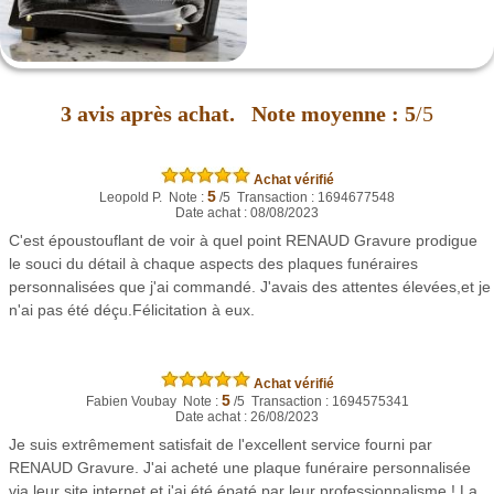
3
avis après achat.
Note moyenne :
5
/5
Achat vérifié
5
Leopold P. Note :
/5 Transaction : 1694677548
Date achat : 08/08/2023
C'est époustouflant de voir à quel point RENAUD Gravure prodigue
le souci du détail à chaque aspects des plaques funéraires
personnalisées que j'ai commandé. J'avais des attentes élevées,et je
n'ai pas été déçu.Félicitation à eux.
Achat vérifié
5
Fabien Voubay Note :
/5 Transaction : 1694575341
Date achat : 26/08/2023
Je suis extrêmement satisfait de l'excellent service fourni par
RENAUD Gravure. J'ai acheté une plaque funéraire personnalisée
via leur site internet et j'ai été épaté par leur professionnalisme ! La