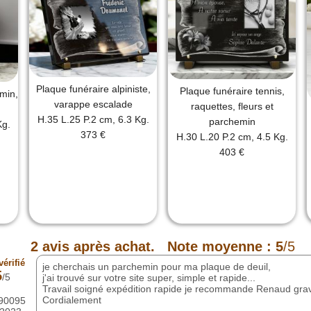
Plaque funéraire alpiniste,
Plaque funéraire tennis,
min,
varappe escalade
raquettes, fleurs et
H.35 L.25 P.2 cm, 6.3 Kg.
parchemin
Kg.
373 €
H.30 L.20 P.2 cm, 4.5 Kg.
403 €
2
avis après achat.
Note moyenne :
5
/5
érifié
je cherchais un parchemin pour ma plaque de deuil,
5
/5
j'ai trouvé sur votre site super, simple et rapide...
Travail soigné expédition rapide je recommande Renaud gra
Cordialement
590095