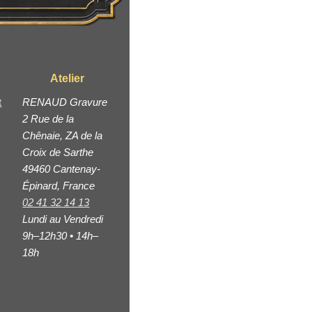
Atelier
t
RENAUD Gravure
2 Rue de la
Chênaie, ZA de la
Croix de Sarthe
49460 Cantenay-
Épinard, France
02 41 32 14 13
Lundi au Vendredi
9h–12h30 • 14h–
18h