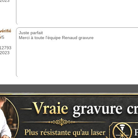
/2023
érifié
Juste parfait
5
/5
Merci à toute l'équipe Renaud gravure
612793
/2023