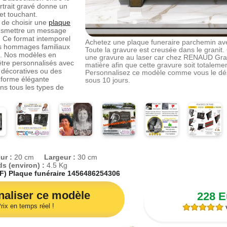
rtrait gravé donne un
 et touchant.
e de choisir une
plaque
nsmettre un message
. Ce format intemporel
Achetez une plaque funeraire parchemin ave
es hommages familiaux
Toute la gravure est creusée dans le granit.
s. Nos modèles en
une gravure au laser car chez RENAUD Gra
tre personnalisés avec
matière afin que cette gravure soit totalemen
 décoratives ou des
Personnalisez ce modèle comme vous le dési
 forme élégante
sous 10 jours.
ns tous les types de
lle, vous pouvez
e
plaques funéraires
re site. Ces plaques
t la paix, la
. Elles conviennent
ges empreints de
é. Notre configurateur
ur :
20 cm
Largeur :
30 cm
 motifs et les textes
ds (environ) :
4.5 Kg
on unique et
F) Plaque funéraire 1456486254306
taphe, est également
 le granit. Il n’y a pas
aliser ce modèle
228 
tres afin que celles-ci
rix en temps réel !
V
c le parchemin. Le
parfaite et un style
util de création en