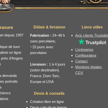
ravure
Délais & livraison
Liens utiles
art depuis 1997
Fabrication :
24–48 h
Avis clients Trustpilo
sans porcelaine,
tique de luxe
~15 jours avec
L’entreprise
liste en ligne
porcelaine.
Configurateur
, près d’Angers
Contact
e
Livraison :
1 à 4 jours
Mentions légales,
(selon destination).
CGV
 la demande
France, Dom-Tom,
es portraits
Europe et USA
ts
érience
Devis & conseils
ations
Création libre en ligne
Devis calculé en temps