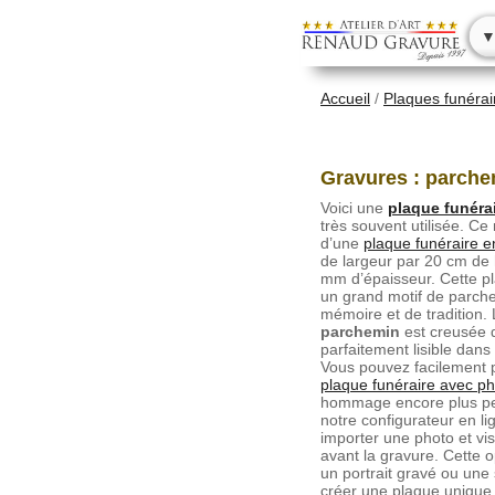
▼
Accueil
/
Plaques funéra
Gravures : parchem
Voici une
plaque funéra
très souvent utilisée. C
d’une
plaque funéraire e
de largeur par 20 cm de 
mm d’épaisseur. Cette p
un grand motif de parch
mémoire et de tradition.
parchemin
est creusée d
parfaitement lisible dans
Vous pouvez facilement 
plaque funéraire avec p
hommage encore plus pe
notre configurateur en l
importer une photo et visu
avant la gravure. Cette o
un portrait gravé ou un
créer une plaque unique. 