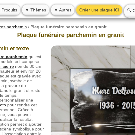
 Produits
▼ Thèmes
▼ Autres
Créer une plaque ICI
🔍 
ires parchemin
/
Plaque funéraire parchemin en granit
Plaque funéraire parchemin en granit
in et texte
ire parchemin
qui est
e modèle est composé
n pierre
noir de 30 cm
hauteur et environ 20
laque est gravée avec
emin, symbole de
 La gravure du
ans le granit et reste
 le temps.
personnaliser une
hoto
pour rendre cet
rsonnel. Grâce à
igne, vous pouvez
aliser le résultat
ption permet d’ajouter
e scène symbolique pour
L’association entre le