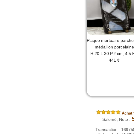
Plaque mortuaire parche
médaillon porcelaine
H.20 L.30 P.2 cm, 4.5 
441 €
Achat v
Salomé, Note :
Transaction : 1697