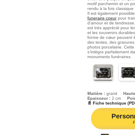
motif parchemin et un po
rendu à la fois classique
Il est également possibl
funeraire coeur
pour tra
d’amour et de tendresse
est très apprécié pour l
et les souvenirs durable
forme de cœur peuvent ê
des textes, des gravures
photos porcelaine. Cette
s’intègre parfaitement da
monuments funéraires.
Pour une touche spiritue
consulter les modèles d
ange
disponibles sur not
décorées d’anges évoquen
protection et la sérénité
parfaitement aux homma
douceur et de spiritualit
Matière :
granit
Haute
vous permet d’adapter les
Epaisseur :
2 cm
Poi
pour créer une compositi
📄 Fiche technique (PD
émouvante.
Le texte du défunt, l’épi
creusé en profondeur dans
Personn
de gravure autour des let
P
ne se mélangent pas ave
résultat est une lisibilité 
sobre et élégant. Notre o