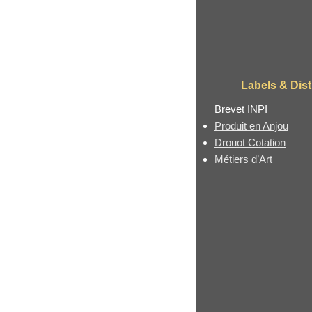
Labels & Dist
Brevet INPI
Produit en Anjou
Drouot Cotation
Métiers d’Art