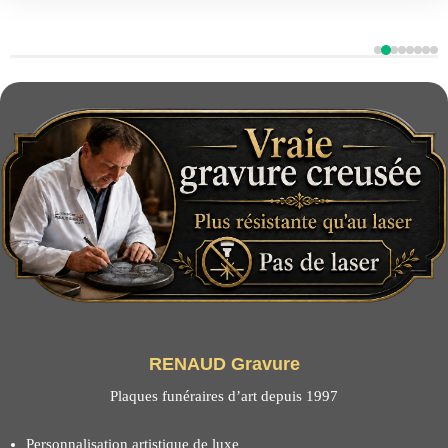
Avis 2
Avis 1
Avis 3
Avis 4
Avis 5
Avis 
Avi
Av
RENAUD Gravure
Plaques funéraires d’art depuis 1997
Personnalisation artistique de luxe