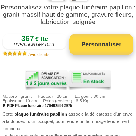
Personnalisez votre plaque funéraire papillon :
granit massif haut de gamme, gravure fleurs,
fabrication soignée
367
€ ttc
Personnaliser
LIVRAISON GRATUITE
Avis clients
Matière : granit Hauteur : 20 cm Largeur : 30 cm
Epaisseur : 10 cm Poids (environ) : 6.5 Kg
📄 PDF Plaque funéraire 1764925962975
Cette
plaque funéraire papillon
associe la délicatesse d’un envol
à la douceur d’un bouquet, pour rendre un hommage tendrement
lumineux.
Le décor présente un
papillon aux ailes ouvertes
, comme