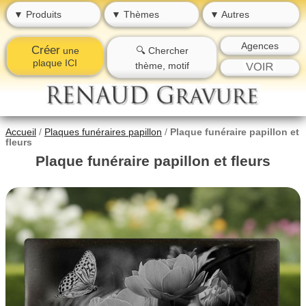
▼ Produits
▼ Thèmes
▼ Autres
Agences
Créer
une
🔍 Chercher
plaque ICI
thème, motif
Accueil
/
Plaques funéraires papillon
/
Plaque funéraire papillon et
fleurs
Plaque funéraire papillon et fleurs