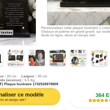
Personnalisez cette plaque funéraire 2 colom
Oiseaux et poème en granit gravé, sur socle
facile en ligne, devis en temps réel.
iseaux
est conçue en
ure, un matériau noble
utilisent une technique
avée dans le granit,
té exceptionnelle. Ce
ur :
20 cm
Largeur :
30 cm
ante que le marquage au
ids (environ) :
6.5 Kg
eté et une tenue
F) Plaque funéraire 1732526879809
ées, même face aux
aliser ce modèle
364 
e funéraire colombe
,
es en vol
rix en temps réel !
, elle
V
 pureté. Chaque détail
 gravure artistique, un