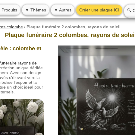
 Produits
▼ Thèmes
▼ Autres
Créer une plaque ICI
🔍 
ires colombe
/
Plaque funéraire 2 colombes, rayons de soleil
Plaque funéraire 2 colombes, rayons de solei
le : colombe et
funéraire rayons de
création unique dédiée
hers. Avec son design
vés s'élevant vers la
bolise l'espoir et la
itue un choix idéal pour
ternels.