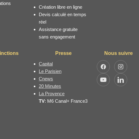
ations
Création libre en ligne
Devis calculé en temps
réel
Assistance gratuite
sans engagement
inctions
Presse
Nous suivre
Capital
Facebook
Instagra
Le Parisien
Cnews
YouTube
LinkedIn
20 Minutes
La Provence
TV
: M6 Canal+ France3