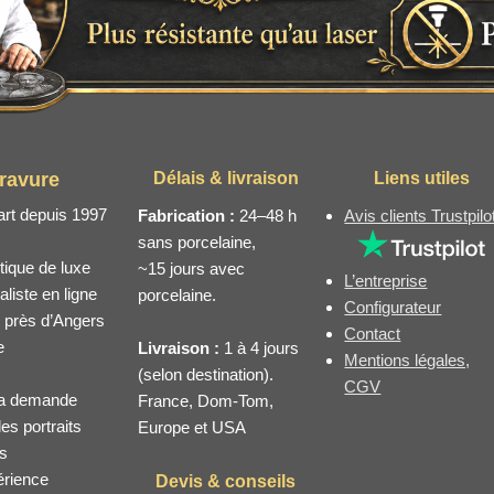
ravure
Délais & livraison
Liens utiles
art depuis 1997
Fabrication :
24–48 h
Avis clients Trustpilo
sans porcelaine,
tique de luxe
~15 jours avec
L’entreprise
liste en ligne
porcelaine.
Configurateur
, près d’Angers
Contact
e
Livraison :
1 à 4 jours
Mentions légales,
(selon destination).
CGV
 la demande
France, Dom-Tom,
es portraits
Europe et USA
ts
érience
Devis & conseils