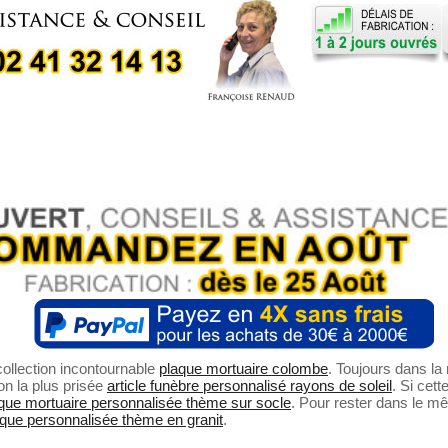
it une finition
e rendu est plus belle
tant en valeur des
alée.
anit
repose sur un
nsformant en une
e sur socle
. Elle offre
r une installation dans
ire, qu'il s'agisse d'un
arium
.
 colombe
mesure 20
 largeur et 10 cm
s d’environ 6,5 kg. Elle
 haute qualité, un
e, particulièrement
. La gravure est
selon une technique
ettement plus résistante
 au laser. Le motif
lombes en vol et de
ollection incontournable
plaque mortuaire colombe
. Toujours dans l
 en valeur par une
on la plus prisée
article funèbre personnalisé rayons de soleil
. Si cet
ée, supérieure à la
que mortuaire personnalisée thème sur socle
. Pour rester dans le m
aque personnalisée thème en granit
.
u thème