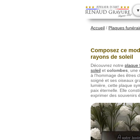
▼
Accueil
/
Plaques funéra
Composez ce modè
rayons de soleil
Découvrez notre
plaque 
soleil
et
colombes
, une 
à l'hommage des êtres c
soigné et ses oiseaux gra
lumière, cette plaque sym
paix éternelle. Elle const
exprimer des souvenirs é