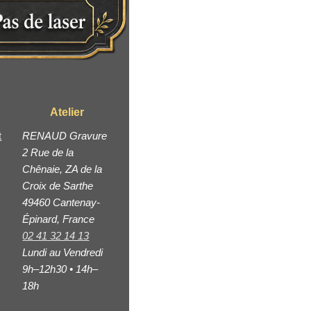
Atelier
t
RENAUD Gravure
2 Rue de la
Chênaie, ZA de la
Croix de Sarthe
49460 Cantenay-
Épinard, France
02 41 32 14 13
Lundi au Vendredi
9h–12h30 • 14h–
18h