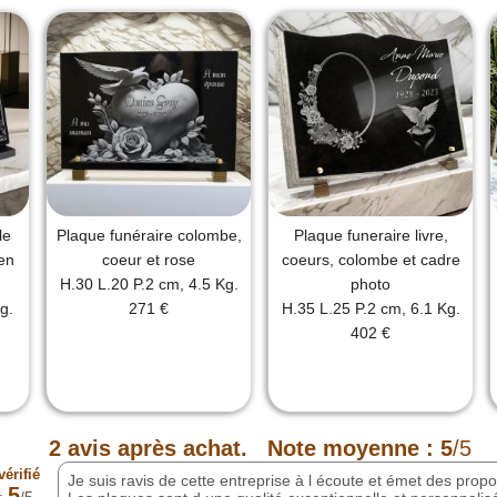
 associé aux rayons de
la sérénité et
la lumière éternelle. Ce
la pureté, offrant un
uceur et de
un rappel apaisant de la
e la permanence du
ance
une fabrication
érieure avec un délai
 24 à 48 heures.
le
Plaque funéraire colombe,
Plaque funeraire livre,
ivraison gratuite en
 savoir-faire reconnu,
en
coeur et rose
coeurs, colombe et cadre
avis vérifiés de
H.30 L.20 P.2 cm, 4.5 Kg.
photo
its.
g.
271 €
H.35 L.25 P.2 cm, 6.1 Kg.
402 €
2
avis après achat.
Note moyenne :
5
/5
érifié
Je suis ravis de cette entreprise à l écoute et émet des prop
5