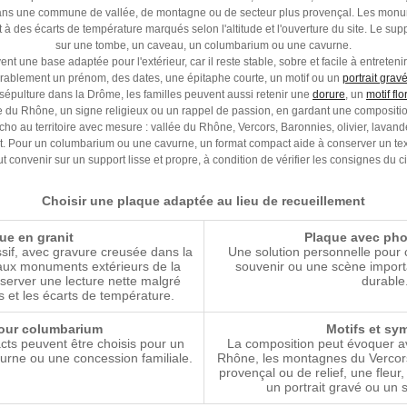
dans une commune de vallée, de montagne ou de secteur plus provençal. Les mon
et à des écarts de température marqués selon l'altitude et l'ouverture du site. Le suppo
sur une tombe, un caveau, un columbarium ou une cavurne.
nt une base adaptée pour l'extérieur, car il reste stable, sobre et facile à entreten
urablement un prénom, des dates, une épitaphe courte, un motif ou un
portrait grav
épulture dans la Drôme, les familles peuvent aussi retenir une
dorure
, un
motif flo
ée du Rhône, un signe religieux ou un rappel de passion, en gardant une composition
ho au territoire avec mesure : vallée du Rhône, Vercors, Baronnies, olivier, lavande,
our un columbarium ou une cavurne, un format compact aide à conserver un texte 
 convenir sur un support lisse et propre, à condition de vérifier les consignes du c
Choisir une plaque adaptée au lieu de recueillement
ue en granit
Plaque avec pho
sif, avec gravure creusée dans la
Une solution personnelle pour 
 aux monuments extérieurs de la
souvenir ou une scène import
nserver une lecture nette malgré
durable
ns et les écarts de température.
our columbarium
Motifs et sy
ts peuvent être choisis pour un
La composition peut évoquer av
urne ou une concession familiale.
Rhône, les montagnes du Vercors,
provençal ou de relief, une fleur
un portrait gravé ou un 