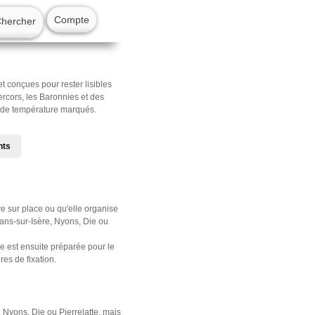
Compte
Chercher
conçues pour rester lisibles
rcors, les Baronnies et des
s de température marqués.
nts
e sur place ou qu'elle organise
ans-sur-Isère, Nyons, Die ou
ue est ensuite préparée pour le
es de fixation.
 Nyons, Die ou Pierrelatte, mais