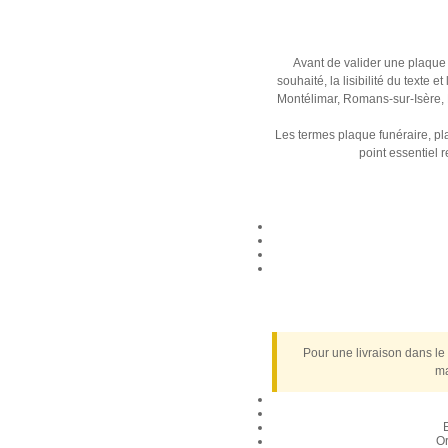
Avant de valider une plaque 
souhaité, la lisibilité du texte
Montélimar, Romans-sur-Isère, 
Les termes plaque funéraire, p
point essentiel 
Pour une livraison dans le
ma
E
Or