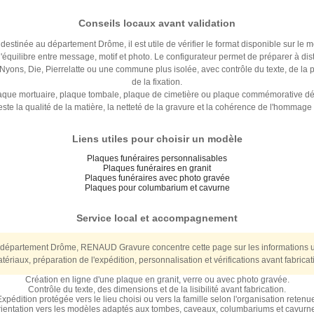
Conseils locaux avant validation
destinée au département Drôme, il est utile de vérifier le format disponible sur le 
 et l'équilibre entre message, motif et photo. Le configurateur permet de préparer à 
Nyons, Die, Pierrelatte ou une commune plus isolée, avec contrôle du texte, de la 
de la fixation.
laque mortuaire, plaque tombale, plaque de cimetière ou plaque commémorative d
reste la qualité de la matière, la netteté de la gravure et la cohérence de l'hommage
Liens utiles pour choisir un modèle
Plaques funéraires personnalisables
Plaques funéraires en granit
Plaques funéraires avec photo gravée
Plaques pour columbarium et cavurne
Service local et accompagnement
 département Drôme, RENAUD Gravure concentre cette page sur les informations util
tériaux, préparation de l'expédition, personnalisation et vérifications avant fabricat
Création en ligne d'une plaque en granit, verre ou avec photo gravée.
Contrôle du texte, des dimensions et de la lisibilité avant fabrication.
xpédition protégée vers le lieu choisi ou vers la famille selon l'organisation retenu
ientation vers les modèles adaptés aux tombes, caveaux, columbariums et cavurn