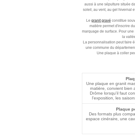
aussi à une sépulture située 
soleil, au vent, au gel hivernal 
Le
granit gravé
constitue souve
matière permet d'inscrire d
marquage de surface. Pour une s
la vall
La personnalisation peut faire éc
une commune du département. P
Une plaque à coller peut
Plaq
Une plaque en granit mas
matière, convient bien
Drôme lorsqu'il faut co
l'exposition, les saiso
Plaque p
Des formats plus compac
espace cinéraire, une cav