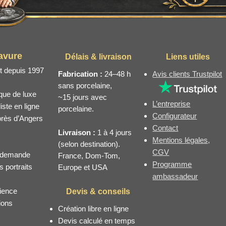
avure
Délais & livraison
Liens utiles
rt depuis 1997
Fabrication :
24–48 h
Avis clients Trustpilot
sans porcelaine,
ique de luxe
~15 jours avec
L’entreprise
ste en ligne
porcelaine.
Configurateur
 près d’Angers
Contact
Livraison :
1 à 4 jours
Mentions légales,
(selon destination).
CGV
la demande
France, Dom-Tom,
Programme
s portraits
Europe et USA
ambassadeur
ience
Devis & conseils
ions
Création libre en ligne
Devis calculé en temps