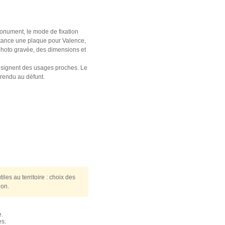
monument, le mode de fixation
distance une plaque pour Valence,
photo gravée, des dimensions et
ésignent des usages proches. Le
 rendu au défunt.
es au territoire : choix des
ion.
e.
es.