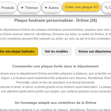
Créer une plaque ICI
🔍 
 Produits
▼ Thèmes
▼ Autres
/
Drôme (26)
Plaque funéraire personnalisée - Drôme (26)
e département Drôme des plaques funéraires personnalisées, gravées avec soin et 
La Drôme associe Valence, Montélimar, Romans-sur-Isère, la vallée du Rhône, le Ve
 les cimetières peuvent être exposés au soleil, au vent, au gel et à des contraste
éer une plaque funéraire
Voir les modèles
Retour aux départeme
Commander une plaque livrée dans le département
aire pour le département Drôme peut être préparée à distance, que la famille viv
région. La livraison peut notamment être préparée vers Valence, Montélimar, Rom
Pierrelatte, selon le lieu de sépulture et le format demandé.
poser le texte, le décor, la photo gravée et les finitions avant fabrication. La plaq
c une attention particulière portée aux angles, aux surfaces gravées et aux accessoir
Un hommage adapté aux cimetières de la Drôme
aire peut être destinée à un cimetière de Valence, Montélimar, Romans-sur-Isère,