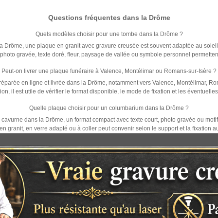
Questions fréquentes dans la Drôme
Quels modèles choisir pour une tombe dans la Drôme ?
Drôme, une plaque en granit avec gravure creusée est souvent adaptée au soleil, 
hoto gravée, texte doré, fleur, paysage de vallée ou symbole personnel permetten
Peut-on livrer une plaque funéraire à Valence, Montélimar ou Romans-sur-Isère ?
réparée en ligne et livrée dans la Drôme, notamment vers Valence, Montélimar, Ro
tion, il est utile de vérifier le format disponible, le mode de fixation et les éventuell
Quelle plaque choisir pour un columbarium dans la Drôme ?
vurne dans la Drôme, un format compact avec texte court, photo gravée ou motif di
n granit, en verre adapté ou à coller peut convenir selon le support et la fixation a