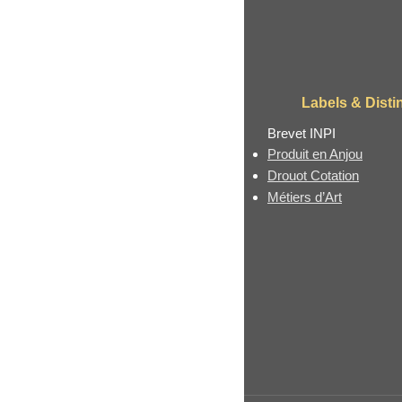
Labels & Disti
Brevet INPI
Produit en Anjou
Drouot Cotation
Métiers d’Art