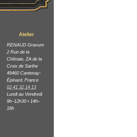
Atelier
RENAUD Gravure
2 Rue de la
Chênaie, ZA de la
Croix de Sarthe
49460 Cantenay-
Épinard, France
02 41 32 14 13
Lundi au Vendredi
9h–12h30 • 14h–
18h