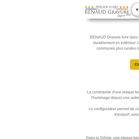
▼
Accueil
/
Livraison France
RENAUD Gravure livre dans l
durablement en extérieur. 
communes plus rurales où
Cr
La commande d'une plaque funér
l'hommage depuis une autre 
Le configurateur permet de com
transport, ave
Dans la Drôme, une plaque funér