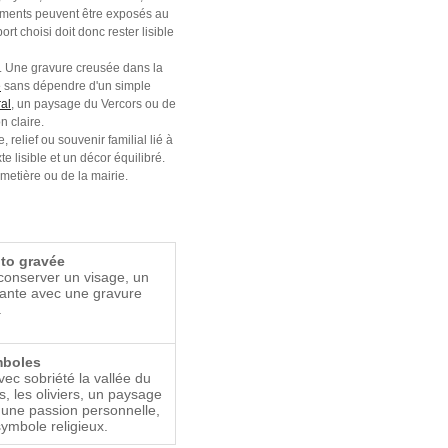
uments peuvent être exposés au
rt choisi doit donc rester lisible
ir. Une gravure creusée dans la
é
sans dépendre d'un simple
ral
, un paysage du Vercors ou de
 claire.
 relief ou souvenir familial lié à
lisible et un décor équilibré.
imetière ou de la mairie.
to gravée
conserver un visage, un
ante avec une gravure
.
mboles
ec sobriété la vallée du
 les oliviers, un paysage
, une passion personnelle,
symbole religieux.